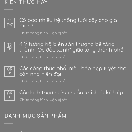
KIẾN THỨC HAY
Có bao nhiêu hệ thống tưới cây cho gia
11
Th7
đình?
ở
Chức năng bình luận bị tắt
Có
bao
4 Ý tưởng hô biến sân thượng bê tông
12
nhiêu
Th1
thành “Ốc đảo xanh” giữa lòng thành phố
hệ
ở
Chức năng bình luận bị tắt
thống
4
tưới
Ý
Các công thức phối màu bếp đẹp tuyệt cho
cây
09
tưởng
cho
Th1
căn nhà hiện đại
hô
gia
ở
Chức năng bình luận bị tắt
biến
đình?
Các
sân
công
Các kích thước tiêu chuẩn khi thiết kế bếp
thượng
09
thức
bê
Th1
ở
Chức năng bình luận bị tắt
phối
tông
Các
màu
thành
kích
bếp
“Ốc
thước
DANH MỤC SẢN PHẨM
đẹp
đảo
tiêu
tuyệt
xanh”
chuẩn
cho
giữa
khi
căn