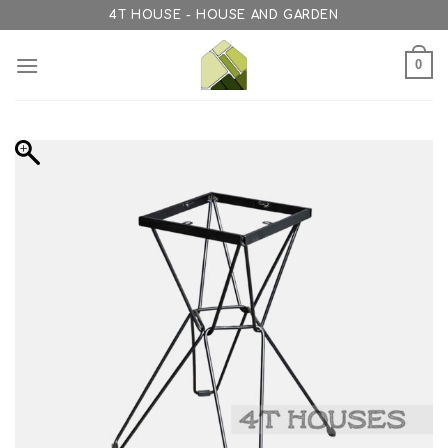
Skip
4T HOUSE - HOUSE AND GARDEN
to
content
0