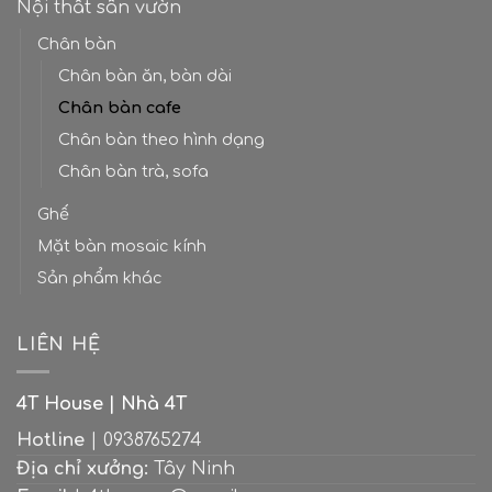
lòng
Nội thất sân vườn
thiết
nhà
thành
kế
hiện
phố
Chân bàn
bếp
đại
Chân bàn ăn, bàn dài
Chân bàn cafe
Chân bàn theo hình dạng
Chân bàn trà, sofa
Ghế
Mặt bàn mosaic kính
Sản phẩm khác
LIÊN HỆ
4T House | Nhà 4T
Hotline
| 0938765274
Địa chỉ xưởng:
Tây Ninh