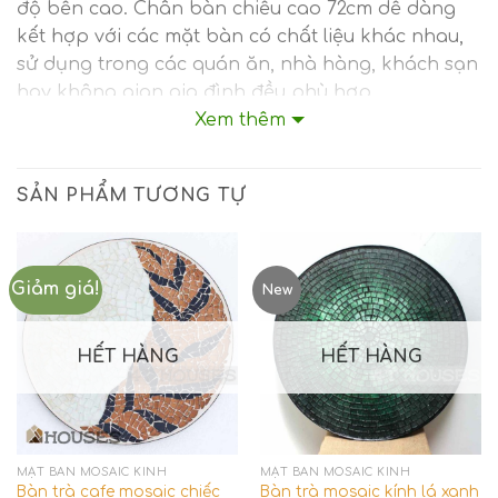
độ bền cao. Chân bàn chiều cao 72cm dễ dàng
kết hợp với các mặt bàn có chất liệu khác nhau,
sử dụng trong các quán ăn, nhà hàng, khách sạn
hay không gian gia đình đều phù hợp.
Xem thêm
Thông tin chi tiết sản phẩm Chân bàn
cafe sắt tròn đặc chữ V đan 4 chân CB05
SẢN PHẨM TƯƠNG TỰ
Chức năng
: Chân bàn ăn, bàn cafe, bàn sân
vườn, bàn ngoài trời
Chất liệu
: sắt tròn đặc 8mm
Giảm giá!
New
Chiều cao
: 71cm
Màu sắc
: Màu đen hoặc theo yêu cầu
HẾT HÀNG
HẾT HÀNG
Bảo hành
: 12 Tháng
Mặt bàn tương thích
: Mặt tròn hoặc vuông 60-
70cm
MẶT BÀN MOSAIC KÍNH
MẶT BÀN MOSAIC KÍNH
Bàn trà cafe mosaic chiếc
Bàn trà mosaic kính lá xanh