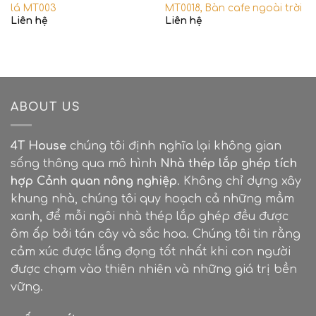
Lưu ý
: Sản phẩm không bán rời. Chúng tôi xin
lá MT003
MT0018, Bàn cafe ngoài trời
Liên hệ
Liên hệ
nhận đơn khi quý khách mua mặt bàn tại 4T
Houses. Đơn giá trên chỉ mang tính chất tham
khảo. Khách hàng cần báo giá chính xác xin liên
hệ lại với chúng tôi.
ABOUT US
4T House
chúng tôi định nghĩa lại không gian
sống thông qua mô hình
Nhà thép lắp ghép tích
hợp Cảnh quan nông nghiệp
. Không chỉ dựng xây
khung nhà, chúng tôi quy hoạch cả những mầm
xanh, để mỗi ngôi nhà thép lắp ghép đều được
ôm ấp bởi tán cây và sắc hoa. Chúng tôi tin rằng
cảm xúc được lắng đọng tốt nhất khi con người
được chạm vào thiên nhiên và những giá trị bền
vững.