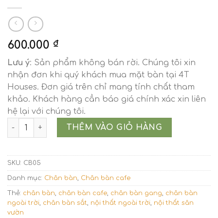
600.000
₫
Lưu ý
: Sản phẩm không bán rời. Chúng tôi xin
nhận đơn khi quý khách mua mặt bàn tại 4T
Houses. Đơn giá trên chỉ mang tính chất tham
khảo. Khách hàng cần báo giá chính xác xin liên
hệ lại với chúng tôi.
Chân bàn cafe sắt tròn đặc chữ V đan 4 chân CB05 số lư
THÊM VÀO GIỎ HÀNG
SKU:
CB05
Danh mục:
Chân bàn
,
Chân bàn cafe
Thẻ:
chân bàn
,
chân bàn cafe
,
chân bàn gang
,
chân bàn
ngoài trời
,
chân bàn sắt
,
nội thất ngoài trời
,
nội thất sân
vườn