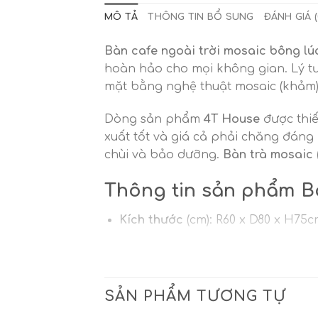
MÔ TẢ
THÔNG TIN BỔ SUNG
ĐÁNH GIÁ (
Bàn cafe ngoài trời mosaic bông lú
hoàn hảo cho mọi không gian. Lý tư
mặt bằng nghệ thuật mosaic (khảm)
Dòng sản phẩm
4T House
được thiế
xuất tốt và giá cả phải chăng đáng n
chùi và bảo dưỡng.
Bàn trà mosaic 
Thông tin sản phẩm B
Kích thước
(cm): R60 x D80 x H75c
Chất liệu mặt bàn
: Gạch kính, xi
Hình dáng
: bàn vuông
Cân nặng
: 15 kg
SẢN PHẨM TƯƠNG TỰ
Màu sắc mặt bàn
: Màu trắng tro