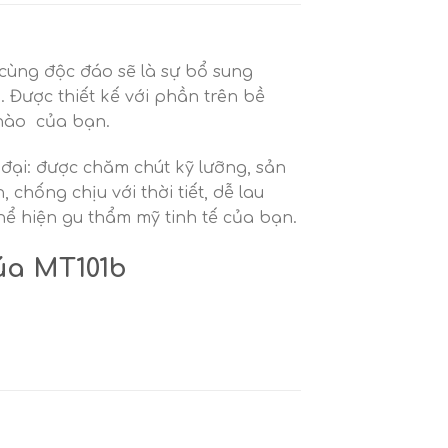
 cùng độc đáo sẽ là sự bổ sung
 Được thiết kế với phần trên bề
 nào của bạn.
đại: được chăm chút kỹ lưỡng, sản
chống chịu với thời tiết, dễ lau
 hiện gu thẩm mỹ tinh tế của bạn.
úa MT101b