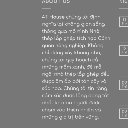
ABOUT US
KI
Thi công:
Chất lượng bàn thuộc h
thủ công tỉ mỉ, cẩn thận nhất.
4T House
chúng tôi định
11
Vận chuyển:
Chi phí vận chuyển t
nghĩa lại không gian sống
Th7
vận chuyển tuỳ từng dòng sản p
thông qua mô hình
Nhà
thép lắp ghép tích hợp Cảnh
Chính sách vận chuyể
quan nông nghiệp
. Không
12
chỉ dựng xây khung nhà,
Th1
Giao hàng tận nơi.
chúng tôi quy hoạch cả
Phí ship cơ bản cho 1 sản phẩm từ
những mầm xanh, để mỗi
ngôi nhà thép lắp ghép đều
Vì hàng hoá khá nặng và cồng kền
được ôm ấp bởi tán cây và
09
phí ship 1 chiều khi khách hàng
Th1
sắc hoa. Chúng tôi tin rằng
Xem thêm
chính sách vận chuyển
cảm xúc được lắng đọng tốt
nhất khi con người được
Chính sách bảo hành 
chạm vào thiên nhiên và
09
Th1
những giá trị bền vững.
Bảo hành 3 tháng đối với sản ph