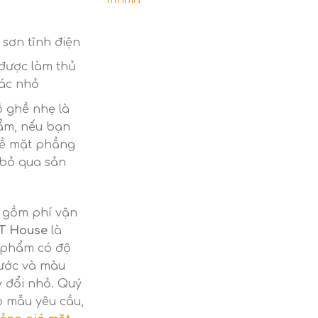
gốc
hiện
là:
tại
2.000.000 ₫.
là:
 sơn tĩnh điện
1.800.000 ₫.
được làm thủ
hác nhỏ
ồ ghề nhẹ là
ẩm, nếu bạn
bề mặt phẳng
 bỏ qua sản
o gồm phí vận
T House
là
 phẩm có độ
hước và màu
y đổi nhỏ. Quý
 mẫu yêu cầu,