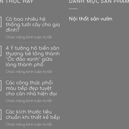
ẾN THỨC HAY
DANH MỤC SẢN PHẨ
àng VNXK cực kì tinh xảo và sản xuất với chất lượng
Nội thất sân vườn
Có bao nhiêu hệ
ùy thuộc cân nặng, kích thước khối hàng và địa điểm
thống tưới cây cho gia
đình?
hẩm.
ở
Chức năng bình luận bị tắt
Có
n tại 4T Houses
bao
4 Ý tưởng hô biến sân
nhiêu
thượng bê tông thành
hệ
“Ốc đảo xanh” giữa
thống
lòng thành phố
 50k - 200k tuỳ khu vực.
tưới
cây
ở
Chức năng bình luận bị tắt
h, quý khách vui lòng thanh toán trước phí ship 2 c
cho
4
gia
Ý
Các công thức phối
 đã nhận hàng thành công.
đình?
tưởng
màu bếp đẹp tuyệt
hô
cho căn nhà hiện đại
biến
ở
Chức năng bình luận bị tắt
sân
Các
thượng
tại 4T Houses
công
bê
Các kích thước tiêu
thức
tông
chuẩn khi thiết kế bếp
ẩm sale.
phối
thành
ở
Chức năng bình luận bị tắt
màu
“Ốc