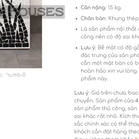
Cân nặng
: 15 kg
Chân bàn
: Khung thép
Là sản phẩm nội thất 
công nên có độ sai k
Lưu ý
: Bề mặt có độ g
đặc trưng của sản ph
cần một mặt bàn có 
hoàn hảo xin vui lòng
phẩm này.
Lưu ý
: Giá trên chưa ba
chuyển. Sản phẩm của
4
sản phẩm thủ công, sản
sai khác rất nhỏ. Kích t
sắc chính xác có thể tha
khách cần đặt hàng theo