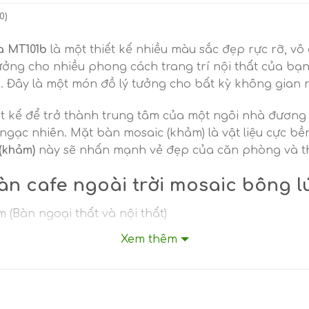
0)
a MT101b
là một thiết kế nhiều màu sắc đẹp rực rỡ, vô
ởng cho nhiều phong cách trang trí nội thất của bạn.
. Đây là một món đồ lý tưởng cho bất kỳ không gian
t kế để trở thành trung tâm của một ngôi nhà đương 
gạc nhiên. Mặt bàn mosaic (khảm) là vật liệu cực bền, 
(khảm)
này sẽ nhấn mạnh vẻ đẹp của căn phòng và thể
àn cafe ngoài trời mosaic bông l
m (Bàn ngoại thất và nội thất)
 măng trắng
Xem thêm
ng, đen, nâu cam