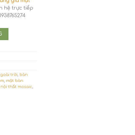
ảng giá mặt
n hệ trực tiếp
 0938765274
G
goài trời
,
bàn
ảm
,
mặt bàn
,
nội thất mosaic
,