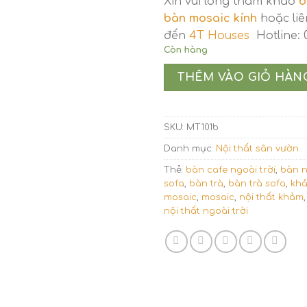
Xin vui lòng tham khảo
b
bàn mosaic kính
hoặc liê
đến
4T Houses
Hotline:
Còn hàng
THÊM VÀO GIỎ HÀN
SKU:
MT101b
Danh mục:
Nội thất sân vườn
Thẻ:
bàn cafe ngoài trời
,
bàn n
sofa
,
bàn trà
,
bàn trà sofa
,
kh
mosaic
,
mosaic
,
nội thất khảm
nội thất ngoài trời