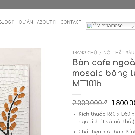
BLOG
DỰ ÁN
ABOUT
CONTACT
Vietnamese
TRANG CHỦ
/
NỘI THẤT SÂ
Bàn cafe ngoài
mosaic bông l
MT101b
Giá
2.000.000
1.800.
₫
gốc
Kích thước
R60 x D80 
là:
ngoại thất và nội thất)
2.000.0
Chất liệu mặt bàn
: Kín