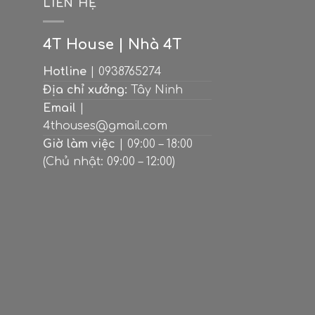
M
LIÊN HỆ
 cao, bởi những bàn tay người thợ
4T House | Nhà 4T
 công trình.
4T Houses
hỗ trợ phí
Hotline
| 0938765274
Địa chỉ xưởng:
Tây Ninh
Email
|
4thouses@gmail.com
Giờ làm việc
| 09:00 – 18:00
(Chủ nhật: 09:00 – 12:00)
hiều.
4T Houses
sẽ hoàn lại và trừ