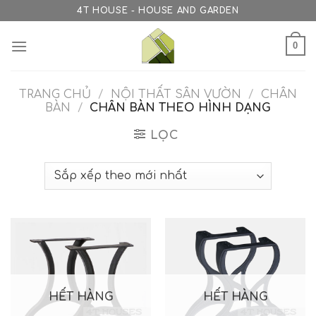
Skip
4T HOUSE - HOUSE AND GARDEN
to
content
0
TRANG CHỦ
/
NỘI THẤT SÂN VƯỜN
/
CHÂN
BÀN
/
CHÂN BÀN THEO HÌNH DẠNG
LỌC
HẾT HÀNG
HẾT HÀNG