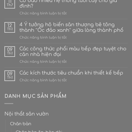
Có bao nhiêu hệ thống tưới cây cho gia
11
Th7
đình?
ở
Chức năng bình luận bị tắt
Có
bao
4 Ý tưởng hô biến sân thượng bê tông
12
nhiêu
Th1
thành “Ốc đảo xanh” giữa lòng thành phố
hệ
ở
Chức năng bình luận bị tắt
thống
4
tưới
Ý
Các công thức phối màu bếp đẹp tuyệt cho
cây
09
tưởng
cho
Th1
căn nhà hiện đại
hô
gia
ở
Chức năng bình luận bị tắt
biến
đình?
Các
sân
công
Các kích thước tiêu chuẩn khi thiết kế bếp
thượng
09
thức
bê
Th1
ở
Chức năng bình luận bị tắt
phối
tông
Các
màu
thành
kích
bếp
“Ốc
thước
DANH MỤC SẢN PHẨM
đẹp
đảo
tiêu
tuyệt
xanh”
chuẩn
cho
giữa
khi
căn
lòng
Nội thất sân vườn
thiết
nhà
thành
kế
hiện
phố
Chân bàn
bếp
đại