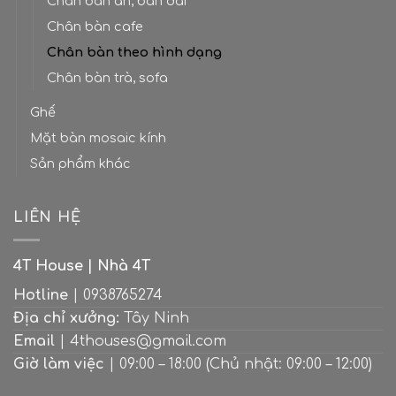
Chân bàn ăn, bàn dài
Chân bàn cafe
Chân bàn theo hình dạng
Chân bàn trà, sofa
Ghế
Mặt bàn mosaic kính
Sản phẩm khác
LIÊN HỆ
4T House | Nhà 4T
Hotline
| 0938765274
Địa chỉ xưởng:
Tây Ninh
Email
| 4thouses@gmail.com
Giờ làm việc
| 09:00 – 18:00 (Chủ nhật: 09:00 – 12:00)