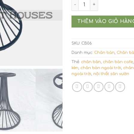
Chân bàn cafe sắt dáng loa
THÊM VÀO GIỎ HÀN
SKU:
CB06
Danh mục:
Chân bàn
,
Chân bà
Thẻ:
chân bàn
,
chân bàn cafe
kèn
,
chân bàn ngoài trời
,
chân
ngoài trời
,
nội thất sân vườn