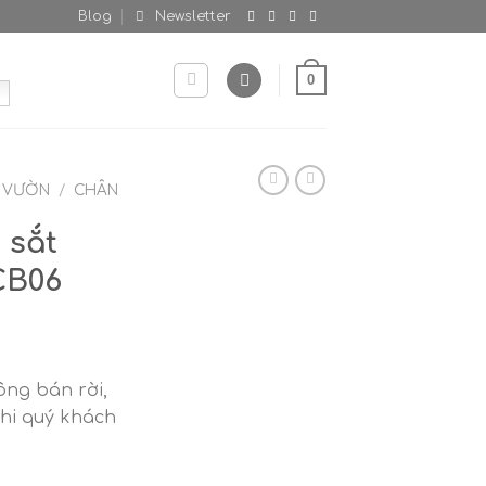
Blog
Newsletter
0
N VƯỜN
/
CHÂN
 sắt
CB06
ng bán rời,
khi quý khách