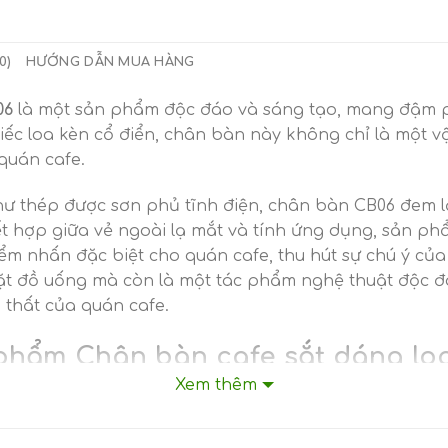
0)
HƯỚNG DẪN MUA HÀNG
06
là một sản phẩm độc đáo và sáng tạo, mang đậm p
iếc loa kèn cổ điển, chân bàn này không chỉ là một v
quán cafe.
như thép được sơn phủ tĩnh điện, chân bàn CB06 đem l
ết hợp giữa vẻ ngoài lạ mắt và tính ứng dụng, sản p
ểm nhấn đặc biệt cho quán cafe, thu hút sự chú ý củ
đặt đồ uống mà còn là một tác phẩm nghệ thuật độc đ
 thất của quán cafe.
n phẩm Chân bàn cafe sắt dáng lo
Xem thêm
e,..