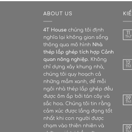
ABOUT US
KI
4T House
chúng tôi định
11
nghĩa lại không gian sống
Th7
thông qua mô hình
Nhà
thép lắp ghép tích hợp Cảnh
quan nông nghiệp
. Không
12
chỉ dựng xây khung nhà,
Th1
chúng tôi quy hoạch cả
những mầm xanh, để mỗi
ngôi nhà thép lắp ghép đều
được ôm ấp bởi tán cây và
09
Th1
sắc hoa. Chúng tôi tin rằng
cảm xúc được lắng đọng tốt
nhất khi con người được
chạm vào thiên nhiên và
09
Th1