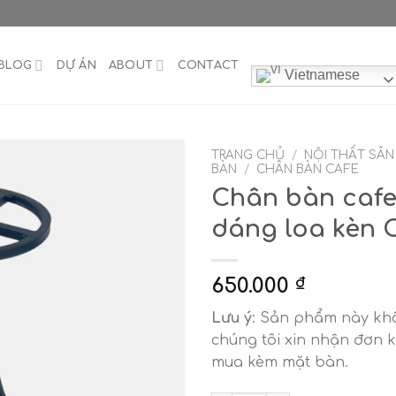
BLOG
DỰ ÁN
ABOUT
CONTACT
Vietnamese
TRANG CHỦ
/
NỘI THẤT SÂ
BÀN
/
CHÂN BÀN CAFE
Chân bàn cafe
dáng loa kèn 
650.000
₫
Lưu ý
: Sản phẩm này khô
chúng tôi xin nhận đơn 
mua kèm mặt bàn.