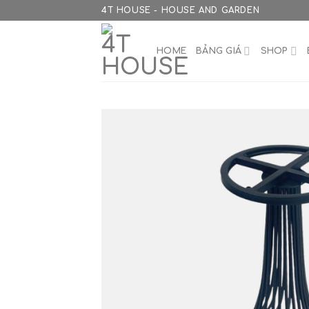
Skip
4T HOUSE - HOUSE AND GARDEN
to
content
HOME
BẢNG GIÁ
SHOP