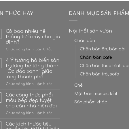
ẾN THỨC HAY
DANH MỤC SẢN PHẨ
Nội thất sân vườn
Có bao nhiêu hệ
thống tưới cây cho gia
Chân bàn
đình?
Chân bàn ăn, bàn dài
ở
Chức năng bình luận bị tắt
Có
Chân bàn cafe
bao
4 Ý tưởng hô biến sân
nhiêu
thượng bê tông thành
Chân bàn theo hình d
hệ
“Ốc đảo xanh” giữa
thống
Chân bàn trà, sofa
lòng thành phố
tưới
cây
ở
Chức năng bình luận bị tắt
Ghế
cho
4
gia
Mặt bàn mosaic kính
Ý
Các công thức phối
đình?
tưởng
màu bếp đẹp tuyệt
Sản phẩm khác
hô
cho căn nhà hiện đại
biến
ở
Chức năng bình luận bị tắt
sân
Các
thượng
công
bê
Các kích thước tiêu
thức
tông