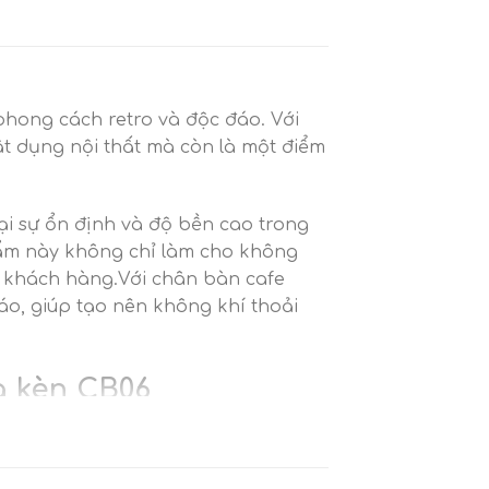
hong cách retro và độc đáo. Với
ật dụng nội thất mà còn là một điểm
ại sự ổn định và độ bền cao trong
hẩm này không chỉ làm cho không
a khách hàng.Với chân bàn cafe
áo, giúp tạo nên không khí thoải
a kèn CB06