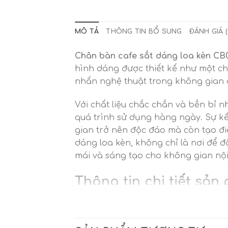
MÔ TẢ
THÔNG TIN BỔ SUNG
ĐÁNH GIÁ (
Chân bàn cafe sắt dáng loa kèn CB
hình dáng được thiết kế như một ch
nhấn nghệ thuật trong không gian 
Với chất liệu chắc chắn và bền bỉ 
quá trình sử dụng hàng ngày. Sự k
gian trở nên độc đáo mà còn tạo đi
dáng loa kèn, không chỉ là nơi để 
mái và sáng tạo cho không gian nội
Thông tin chi tiết sả
Chức năng
: Chân bàn ăn, bàn caf
Chất liệu
: sắt tròn đặc 8mm