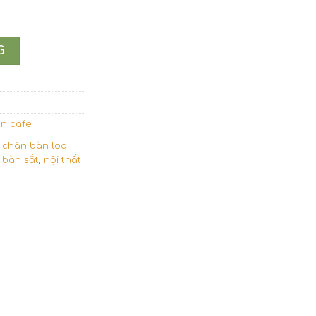
 kèn CB06 số lượng
G
n cafe
,
chân bàn loa
 bàn sắt
,
nội thất