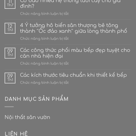
Có bao nhiêu hệ thống tưới cây cho gia
11
Th7
đình?
ở
Chức năng bình luận bị tắt
Có
bao
4 Ý tưởng hô biến sân thượng bê tông
12
nhiêu
Th1
thành “Ốc đảo xanh” giữa lòng thành phố
hệ
ở
Chức năng bình luận bị tắt
thống
4
tưới
Ý
Các công thức phối màu bếp đẹp tuyệt cho
cây
09
tưởng
cho
Th1
căn nhà hiện đại
hô
gia
ở
Chức năng bình luận bị tắt
biến
đình?
Các
sân
công
Các kích thước tiêu chuẩn khi thiết kế bếp
thượng
09
thức
bê
Th1
ở
Chức năng bình luận bị tắt
phối
tông
Các
màu
thành
kích
bếp
“Ốc
thước
DANH MỤC SẢN PHẨM
đẹp
đảo
tiêu
tuyệt
xanh”
chuẩn
cho
giữa
khi
căn
lòng
Nội thất sân vườn
thiết
nhà
thành
kế
hiện
phố
bếp
đại
LIÊN HỆ