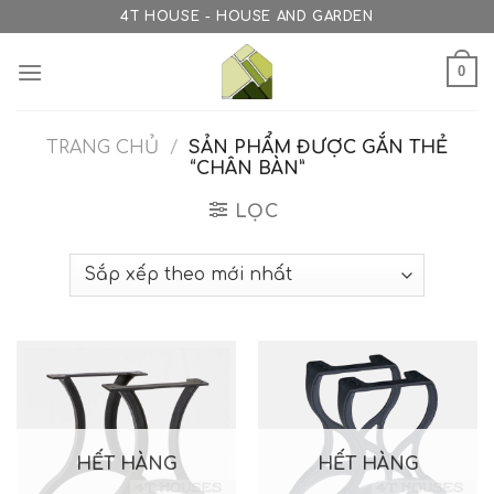
Skip
4T HOUSE - HOUSE AND GARDEN
to
content
0
TRANG CHỦ
/
SẢN PHẨM ĐƯỢC GẮN THẺ
“CHÂN BÀN”
LỌC
HẾT HÀNG
HẾT HÀNG