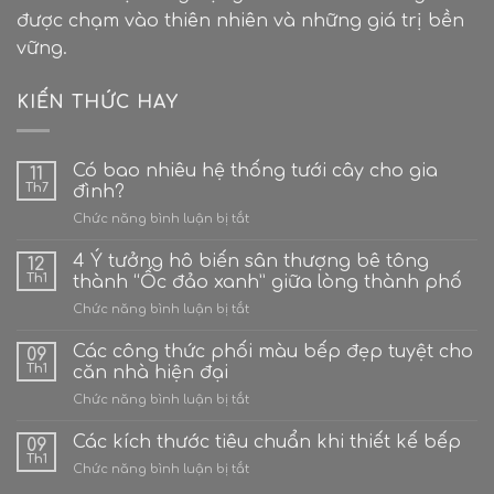
được chạm vào thiên nhiên và những giá trị bền
vững.
KIẾN THỨC HAY
Có bao nhiêu hệ thống tưới cây cho gia
11
Th7
đình?
ở
Chức năng bình luận bị tắt
Có
bao
4 Ý tưởng hô biến sân thượng bê tông
12
nhiêu
Th1
thành “Ốc đảo xanh” giữa lòng thành phố
hệ
ở
Chức năng bình luận bị tắt
thống
4
tưới
Ý
Các công thức phối màu bếp đẹp tuyệt cho
cây
09
tưởng
cho
Th1
căn nhà hiện đại
hô
gia
ở
Chức năng bình luận bị tắt
biến
đình?
Các
sân
công
Các kích thước tiêu chuẩn khi thiết kế bếp
thượng
09
thức
bê
Th1
ở
Chức năng bình luận bị tắt
phối
tông
Các
màu