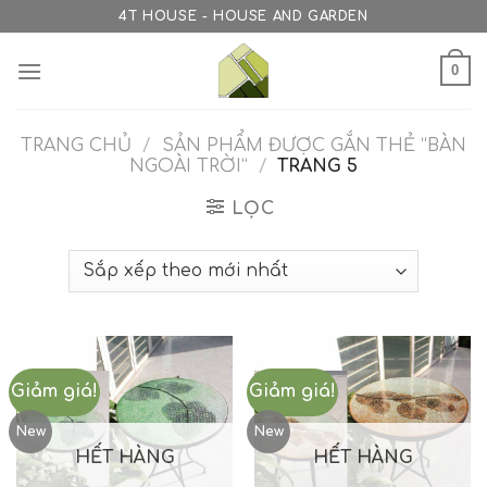
Skip
4T HOUSE - HOUSE AND GARDEN
to
content
0
TRANG CHỦ
/
SẢN PHẨM ĐƯỢC GẮN THẺ “BÀN
NGOÀI TRỜI”
/
TRANG 5
LỌC
Giảm giá!
Giảm giá!
New
New
HẾT HÀNG
HẾT HÀNG