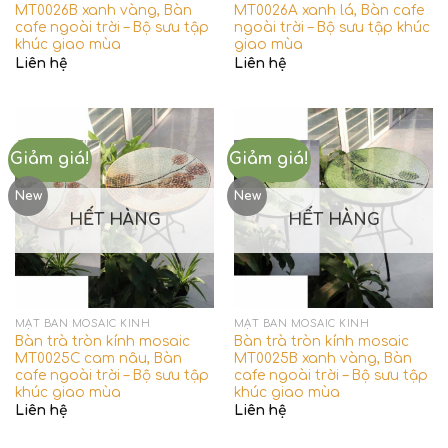
MT0026B xanh vàng, Bàn
MT0026A xanh lá, Bàn cafe
cafe ngoài trời – Bộ sưu tập
ngoài trời – Bộ sưu tập khúc
khúc giao mùa
giao mùa
Liên hệ
Liên hệ
Giảm giá!
Giảm giá!
New
New
HẾT HÀNG
HẾT HÀNG
MẶT BÀN MOSAIC KÍNH
MẶT BÀN MOSAIC KÍNH
Bàn trà tròn kính mosaic
Bàn trà tròn kính mosaic
MT0025C cam nâu, Bàn
MT0025B xanh vàng, Bàn
cafe ngoài trời – Bộ sưu tập
cafe ngoài trời – Bộ sưu tập
khúc giao mùa
khúc giao mùa
Liên hệ
Liên hệ