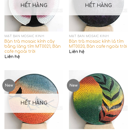
HẾT HÀNG
HẾT HÀNG
MẶT BÀN MOSAIC KÍNH
MẶT BÀN MOSAIC KÍNH
Bàn trà mosaic kính cây
Bàn trà mosaic kính lá tím
bằng lăng tím MT0021, Bàn
MT0020, Bàn cafe ngoài trời
cafe ngoài trời
Liên hệ
Liên hệ
New
New
HẾT HÀNG