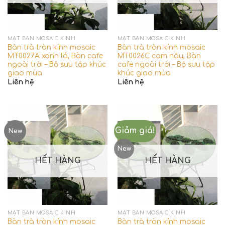
MẶT BÀN MOSAIC KÍNH
MẶT BÀN MOSAIC KÍNH
Bàn trà tròn kính mosaic
Bàn trà tròn kính mosaic
MT0027A xanh lá, Bàn cafe
MT0026C cam nâu, Bàn
ngoài trời – Bộ sưu tập khúc
cafe ngoài trời – Bộ sưu tập
giao mùa
khúc giao mùa
Liên hệ
Liên hệ
Giảm giá!
New
New
HẾT HÀNG
HẾT HÀNG
MẶT BÀN MOSAIC KÍNH
MẶT BÀN MOSAIC KÍNH
Bàn trà tròn kính mosaic
Bàn trà tròn kính mosaic