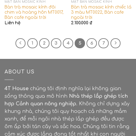
MẶT BÀN MOSAIC KÍNH
MẶT BÀN MOSAIC KÍNH
Bàn trà mosaic kính đôi
Bàn trà mosaic kính chiếc lá
chim và hoàng hôn MT0017,
3 màu MT0022, Bàn cafe
Bàn cafe ngoài trời
ngoài trời
Liên hệ
2.100.000
₫
1
2
3
4
5
6
7
ABOUT US
4T House
chúng tôi định nghĩa lại không gian
sống thông qua mô hình
Nhà thép lắp ghép tích
hợp Cảnh quan nông nghiệp
. Không chỉ dựng xây
khung nhà, chúng tôi quy hoạch cả những mầm
xanh, để mỗi ngôi nhà thép lắp ghép đều được
ôm ấp bởi tán cây và sắc hoa. Chúng tôi tin rằng
cảm xúc được lắng đọng tốt nhất khi con người