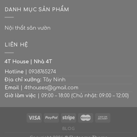
thành
kích
bếp
“Ốc
thước
DANH MỤC SẢN PHẨM
đẹp
đảo
tiêu
tuyệt
xanh”
chuẩn
cho
giữa
khi
căn
lòng
Nội thất sân vườn
thiết
nhà
thành
kế
hiện
phố
bếp
đại
LIÊN HỆ
4T House | Nhà 4T
Hotline
| 0938765274
Địa chỉ xưởng:
Tây Ninh
Email
| 4thouses@gmail.com
Giờ làm việc
| 09:00 – 18:00 (Chủ nhật: 09:00 – 12:00)
BLOG