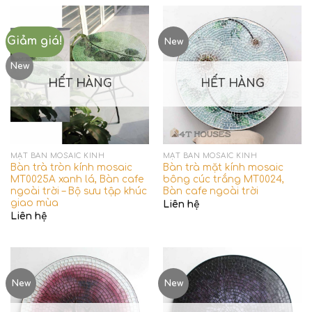
Giảm giá!
New
New
HẾT HÀNG
HẾT HÀNG
MẶT BÀN MOSAIC KÍNH
MẶT BÀN MOSAIC KÍNH
Bàn trà tròn kính mosaic
Bàn trà mặt kính mosaic
MT0025A xanh lá, Bàn cafe
bông cúc trắng MT0024,
ngoài trời – Bộ sưu tập khúc
Bàn cafe ngoài trời
giao mùa
Liên hệ
Liên hệ
New
New