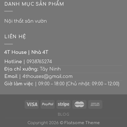
“Ốc
thước
DANH MỤC SẢN PHẨM
đẹp
đảo
tiêu
tuyệt
xanh”
chuẩn
cho
giữa
khi
căn
lòng
Nội thất sân vườn
thiết
nhà
thành
kế
hiện
phố
bếp
đại
LIÊN HỆ
4T House | Nhà 4T
Hotline
| 0938765274
Địa chỉ xưởng:
Tây Ninh
Email
| 4thouses@gmail.com
Giờ làm việc
| 09:00 – 18:00 (Chủ nhật: 09:00 – 12:00)
BLOG
Copyright 2026 ©
Flatsome Theme