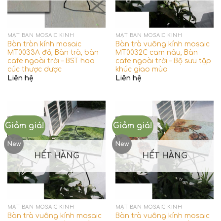
MẶT BÀN MOSAIC KÍNH
MẶT BÀN MOSAIC KÍNH
Bàn tròn kính mosaic
Bàn trà vuông kính mosaic
MT0033A đỏ, Bàn trà, bàn
MT0032C cam nâu, Bàn
cafe ngoài trời – BST hoa
cafe ngoài trời – Bộ sưu tập
cúc thược dược
khúc giao mùa
Liên hệ
Liên hệ
Giảm giá!
Giảm giá!
New
New
HẾT HÀNG
HẾT HÀNG
MẶT BÀN MOSAIC KÍNH
MẶT BÀN MOSAIC KÍNH
Bàn trà vuông kính mosaic
Bàn trà vuông kính mosaic