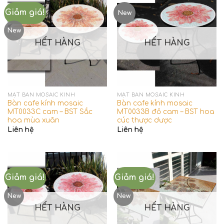
Giảm giá!
New
New
HẾT HÀNG
HẾT HÀNG
MẶT BÀN MOSAIC KÍNH
MẶT BÀN MOSAIC KÍNH
Bàn cafe kính mosaic
Bàn cafe kính mosaic
MT0033C cam – BST Sắc
MT0033B đỏ cam – BST hoa
hoa mùa xuân
cúc thược dược
Liên hệ
Liên hệ
Giảm giá!
Giảm giá!
New
New
HẾT HÀNG
HẾT HÀNG