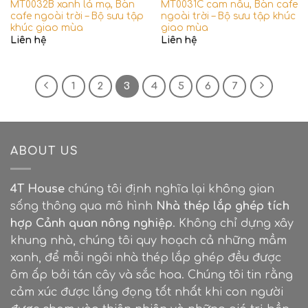
MT0032B xanh lá mạ, Bàn
MT0031C cam nâu, Bàn cafe
cafe ngoài trời – Bộ sưu tập
ngoài trời – Bộ sưu tập khúc
khúc giao mùa
giao mùa
Liên hệ
Liên hệ
1
2
3
4
5
6
7
ABOUT US
4T House
chúng tôi định nghĩa lại không gian
sống thông qua mô hình
Nhà thép lắp ghép tích
hợp Cảnh quan nông nghiệp
. Không chỉ dựng xây
khung nhà, chúng tôi quy hoạch cả những mầm
xanh, để mỗi ngôi nhà thép lắp ghép đều được
ôm ấp bởi tán cây và sắc hoa. Chúng tôi tin rằng
cảm xúc được lắng đọng tốt nhất khi con người