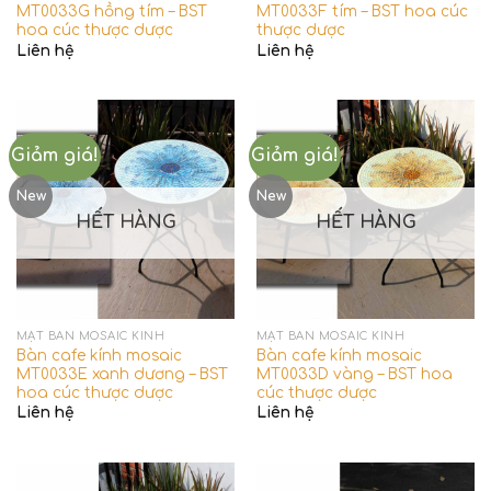
MT0033G hồng tím – BST
MT0033F tím – BST hoa cúc
hoa cúc thược dược
thược dược
Liên hệ
Liên hệ
Giảm giá!
Giảm giá!
New
New
HẾT HÀNG
HẾT HÀNG
MẶT BÀN MOSAIC KÍNH
MẶT BÀN MOSAIC KÍNH
Bàn cafe kính mosaic
Bàn cafe kính mosaic
MT0033E xanh dương – BST
MT0033D vàng – BST hoa
hoa cúc thược dược
cúc thược dược
Liên hệ
Liên hệ