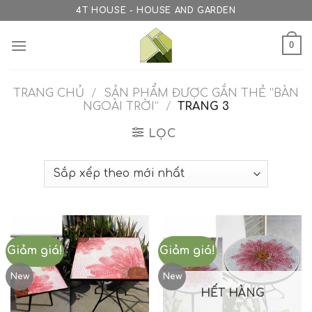
Skip
4T HOUSE - HOUSE AND GARDEN
to
content
0
TRANG CHỦ
/
SẢN PHẨM ĐƯỢC GẮN THẺ “BÀN
NGOÀI TRỜI”
/
TRANG 3
LỌC
Giảm giá!
Giảm giá!
New
New
HẾT HÀNG