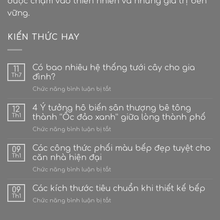
được chạm vào thiên nhiên và những giá trị bền
vững.
KIẾN THỨC HAY
Có bao nhiêu hệ thống tưới cây cho gia
11
Th7
đình?
ở
Chức năng bình luận bị tắt
Có
bao
4 Ý tưởng hô biến sân thượng bê tông
12
nhiêu
Th1
thành “Ốc đảo xanh” giữa lòng thành phố
hệ
ở
Chức năng bình luận bị tắt
thống
4
tưới
Ý
Các công thức phối màu bếp đẹp tuyệt cho
cây
09
tưởng
cho
Th1
căn nhà hiện đại
hô
gia
ở
Chức năng bình luận bị tắt
biến
đình?
Các
sân
công
Các kích thước tiêu chuẩn khi thiết kế bếp
thượng
09
thức
bê
Th1
ở
Chức năng bình luận bị tắt
phối
tông
Các
màu
thành
kích
bếp