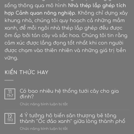
sống thông qua mô hình
Nhà thép lắp ghép tích
hợp Cảnh quan nông nghiệp
. Không chỉ dựng xây
khung nhà, chúng tôi quy hoạch cả những mầm
xanh, để mỗi ngôi nhà thép lắp ghép đều được
ôm ấp bởi tán cây và sắc hoa. Chúng tôi tin rằng
cảm xúc được lắng đọng tốt nhất khi con người
được chạm vào thiên nhiên và những giá trị bền
vững.
KIẾN THỨC HAY
Có bao nhiêu hệ thống tưới cây cho gia
11
Th7
đình?
ở
Chức năng bình luận bị tắt
Có
bao
4 Ý tưởng hô biến sân thượng bê tông
12
nhiêu
Th1
thành “Ốc đảo xanh” giữa lòng thành phố
hệ
ở
Chức năng bình luận bị tắt
thống
4