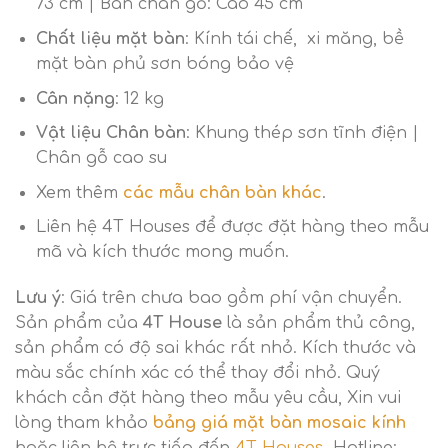
73 cm | Bàn chân gỗ: Cao 45 cm
Chất liệu mặt bàn
: Kính tái chế, xi măng, bề
mặt bàn phủ sơn bóng bảo vệ
Cân nặng
: 12 kg
Vật liệu Chân bàn
: Khung thép sơn tĩnh điện |
Chân gỗ cao su
Xem thêm
các mẫu chân bàn khác
.
Liên hệ 4T Houses để được đặt hàng theo mẫu
mã và kích thước mong muốn.
Lưu ý
: Giá trên chưa bao gồm phí vận chuyển.
Sản phẩm của
4T House
là sản phẩm thủ công,
sản phẩm có độ sai khác rất nhỏ. Kích thước và
màu sắc chính xác có thể thay đổi nhỏ. Quý
khách cần đặt hàng theo mẫu yêu cầu, Xin vui
lòng tham khảo
bảng giá mặt bàn mosaic kính