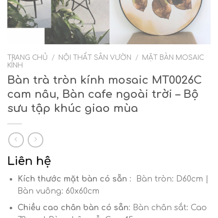
TRANG CHỦ
/
NỘI THẤT SÂN VƯỜN
/
MẶT BÀN MOSAIC
KÍNH
Bàn trà tròn kính mosaic MT0026C
cam nâu, Bàn cafe ngoài trời – Bộ
sưu tập khúc giao mùa
Liên hệ
Kích thước mặt bàn có sẵn
: Bàn tròn: D60cm |
Bàn vuông: 60x60cm
Chiều cao chân bàn có sẵn
: Bàn chân sắt: Cao