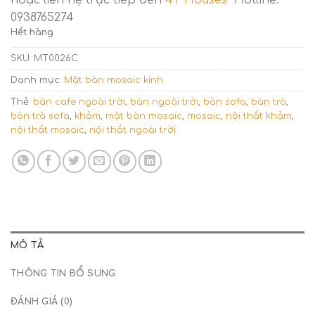
hoặc liên hệ trực tiếp đến
4T Houses
Hotline:
0938765274
Hết hàng
SKU:
MT0026C
Danh mục:
Mặt bàn mosaic kính
Thẻ:
bàn cafe ngoài trời
,
bàn ngoài trời
,
bàn sofa
,
bàn trà
,
bàn trà sofa
,
khảm
,
mặt bàn mosaic
,
mosaic
,
nội thất khảm
,
nội thất mosaic
,
nội thất ngoài trời
MÔ TẢ
THÔNG TIN BỔ SUNG
ĐÁNH GIÁ (0)