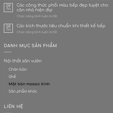
tưới
Ý
Các công thức phối màu bếp đẹp tuyệt cho
cây
09
tưởng
cho
Th1
căn nhà hiện đại
hô
gia
ở
Chức năng bình luận bị tắt
biến
đình?
Các
sân
công
Các kích thước tiêu chuẩn khi thiết kế bếp
thượng
09
thức
bê
Th1
ở
Chức năng bình luận bị tắt
phối
tông
Các
màu
thành
kích
bếp
“Ốc
thước
DANH MỤC SẢN PHẨM
đẹp
đảo
tiêu
tuyệt
xanh”
chuẩn
cho
giữa
khi
căn
lòng
Nội thất sân vườn
thiết
nhà
thành
kế
hiện
phố
Chân bàn
bếp
đại
Ghế
Mặt bàn mosaic kính
Sản phẩm khác
LIÊN HỆ