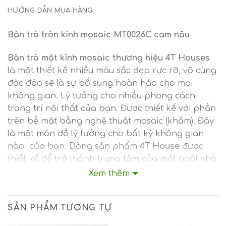
HƯỚNG DẪN MUA HÀNG
Bàn trà tròn kính mosaic MT0026C cam nâu
Bàn trà mặt kính mosaic thương hiệu 4T Houses
là một thiết kế nhiều màu sắc đẹp rực rỡ, vô cùng
độc đáo sẽ là sự bổ sung hoàn hảo cho mọi
không gian. Lý tưởng cho nhiều phong cách
trang trí nội thất của bạn. Được thiết kế với phần
trên bề mặt bằng nghệ thuật mosaic (khảm). Đây
là một món đồ lý tưởng cho bất kỳ không gian
nào của bạn. Dòng sản phẩm
4T House
được
thiết kế để trở thành trung tâm của một ngôi nhà
đương đại: được chăm chút kỹ lưỡng, sản xuất tốt
Xem thêm
và giá cả phải chăng đáng ngạc nhiên. Mặt bàn
kính mosaic (khảm) là vật liệu cực bền, chống chịu
SẢN PHẨM TƯƠNG TỰ
với thời tiết, dễ lau chùi và bảo dưỡng.
Bàn trà
kính mosaic
này sẽ nhấn mạnh vẻ đẹp của căn