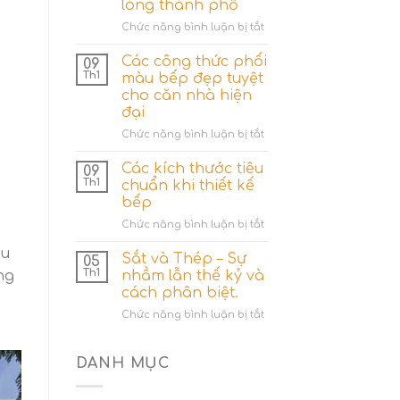
lòng thành phố
cây
cho
ở
Chức năng bình luận bị tắt
gia
4
đình?
Ý
Các công thức phối
09
tưởng
Th1
màu bếp đẹp tuyệt
hô
cho căn nhà hiện
biến
đại
sân
thượng
ở
Chức năng bình luận bị tắt
bê
Các
tông
công
Các kích thước tiêu
09
thành
thức
Th1
chuẩn khi thiết kế
“Ốc
phối
bếp
đảo
màu
xanh”
ở
Chức năng bình luận bị tắt
bếp
giữa
Các
đẹp
ầu
lòng
kích
tuyệt
Sắt và Thép – Sự
05
thành
thước
cho
Th1
ng
nhầm lẫn thế kỷ và
phố
tiêu
căn
cách phân biệt.
chuẩn
nhà
ở
Chức năng bình luận bị tắt
khi
hiện
Sắt
thiết
đại
và
kế
Thép
bếp
DANH MỤC
–
Sự