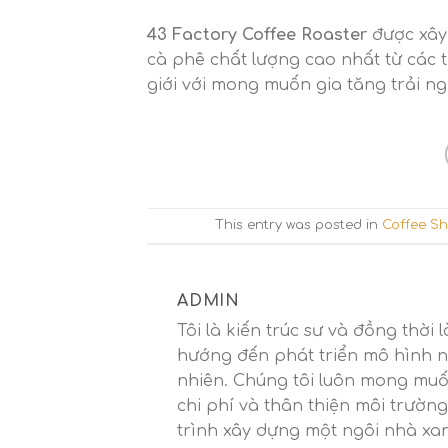
43 Factory Coffee Roaster
được xây
cà phê chất lượng cao nhất từ ​​các
giới với mong muốn gia tăng trải ng
This entry was posted in
Coffee S
ADMIN
Tôi là kiến trúc sư và đồng thờ
hướng đến phát triển mô hình n
nhiên. Chúng tôi luôn mong muốn
chi phí và thân thiện môi trườ
trình xây dựng một ngôi nhà xa