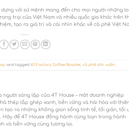
 dựng với sứ mệnh mang đến cho mọi người những lo
 trang trại của Việt Nam và nhiều quốc gia khác trên t
hiệm, tạo ra giá trị và cái nhìn khác về cà phê Việt N
hop
and tagged
43 Factory Coffee Roaster
,
cà phê sân vườn
.
i là người sáng lập của 4T House – một doanh nghiệp
hà thép lắp ghép xanh, bền vững và hài hòa với thiê
 tạo ra những không gian sống tinh tế, tối giản, tối 
ng. Hãy để 4T House đồng hành cùng bạn trong hành
nh và bền vững cùng tương lai.