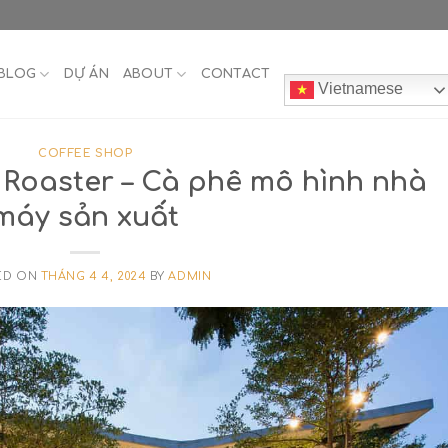
BLOG
DỰ ÁN
ABOUT
CONTACT
Vietnamese
COFFEE SHOP
 Roaster – Cà phê mô hình nhà
máy sản xuất
ED ON
THÁNG 4 4, 2024
BY
ADMIN