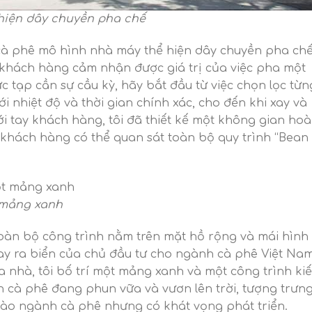
hiện dây chuyền pha chế
cà phê mô hình nhà máy thể hiện dây chuyền pha ch
 khách hàng cảm nhận được giá trị của việc pha một
ức tạp cần sự cầu kỳ, hãy bắt đầu từ việc chọn lọc từn
i nhiệt độ và thời gian chính xác, cho đến khi xay và
tới tay khách hàng, tôi đã thiết kế một không gian ho
 khách hàng có thể quan sát toàn bộ quy trình “Bean 
t mảng xanh
toàn bộ công trình nằm trên mặt hồ rộng và mái hình
y ra biển của chủ đầu tư cho ngành cà phê Việt Na
 nhà, tôi bố trí một mảng xanh và một công trình kiến 
ch cà phê đang phun vữa và vươn lên trời, tượng trưn
vào ngành cà phê nhưng có khát vọng phát triển.