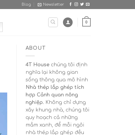
Blog
Newsletter
0
ABOUT
4T House
chúng tôi định
nghĩa lại không gian
sống thông qua mô hình
Nhà thép lắp ghép tích
hợp Cảnh quan nông
nghiệp
. Không chỉ dựng
xây khung nhà, chúng tôi
quy hoạch cả những
mầm xanh, để mỗi ngôi
nhà thép lắp ghép đều