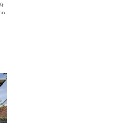
ết
ian