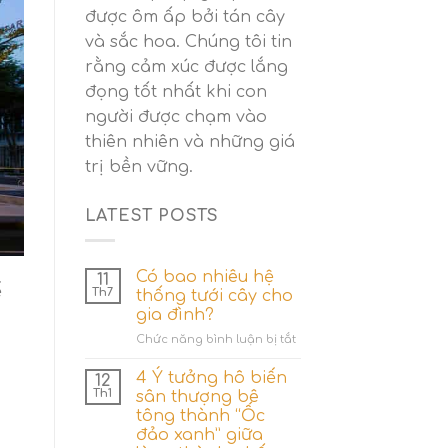
được ôm ấp bởi tán cây
và sắc hoa. Chúng tôi tin
rằng cảm xúc được lắng
đọng tốt nhất khi con
người được chạm vào
thiên nhiên và những giá
trị bền vững.
LATEST POSTS
Có bao nhiêu hệ
11
ế
Th7
thống tưới cây cho
gia đình?
ở
Chức năng bình luận bị tắt
Có
bao
4 Ý tưởng hô biến
12
nhiêu
Th1
sân thượng bê
hệ
tông thành “Ốc
thống
đảo xanh” giữa
tưới