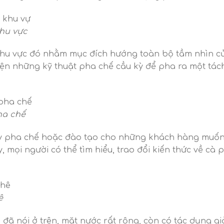
khu vực
khu vực đó nhằm mục đích hướng toàn bộ tầm nhìn c
iện những kỹ thuật pha chế cầu kỳ để pha ra một tác
ha chế
ạy pha chế hoặc đào tạo cho những khách hàng muố
, mọi người có thể tìm hiểu, trao đổi kiến ​​thức về cà 
ê
h đã nói ở trên, mặt nước rất rộng, còn có tác dụng g