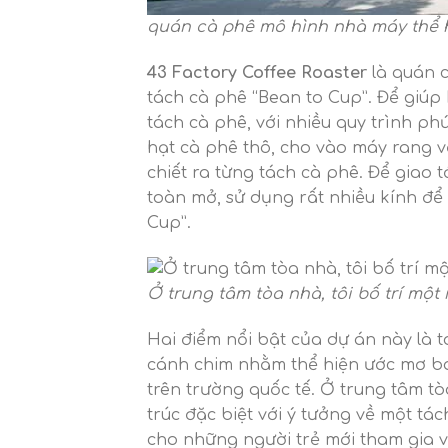
quán cà phê mô hình nhà máy thể 
43 Factory Coffee Roaster
là quán 
tách cà phê “Bean to Cup”. Để giúp
tách cà phê, với nhiều quy trình ph
hạt cà phê thô, cho vào máy rang vớ
chiết ra từng tách cà phê. Để giao 
toàn mở, sử dụng rất nhiều kính để
Cup”.
Ở trung tâm tòa nhà, tôi bố trí mộ
Hai điểm nổi bật của dự án này là 
cánh chim nhằm thể hiện ước mơ ba
trên trường quốc tế. Ở trung tâm tòa
trúc đặc biệt với ý tưởng về một tá
cho những người trẻ mới tham gia 