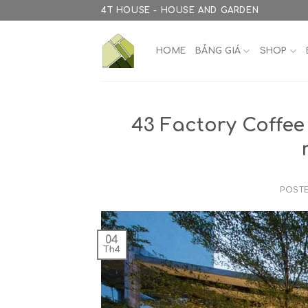
Skip
4T HOUSE - HOUSE AND GARDEN
to
content
HOME
BẢNG GIÁ
SHOP
43 Factory Coffee
POST
04
Th4