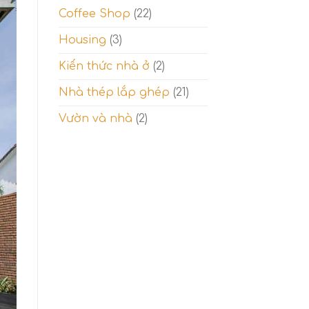
nhầm
Coffee Shop
(22)
lẫn
thế
Housing
(3)
kỷ
và
cách
Kiến thức nhà ở
(2)
phân
biệt.
Nhà thép lắp ghép
(21)
Vườn và nhà
(2)