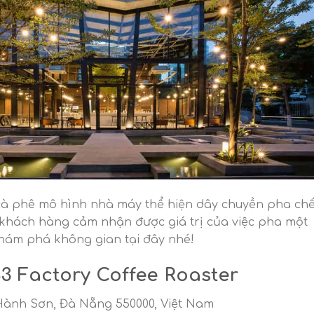
cà phê mô hình nhà máy thể hiện dây chuyền pha ch
 khách hàng cảm nhận được giá trị của việc pha một
hám phá không gian tại đây nhé!
43 Factory Coffee Roaster
 Hành Sơn, Đà Nẵng 550000, Việt Nam