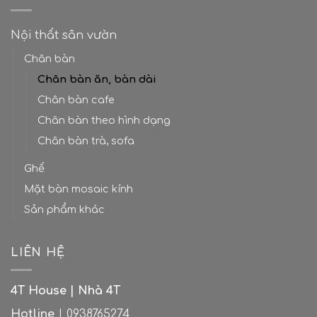
tiêu
tuyệt
xanh”
chuẩn
cho
giữa
khi
căn
lòng
Nội thất sân vườn
thiết
nhà
thành
kế
hiện
phố
Chân bàn
bếp
đại
Chân bàn ăn, bàn dài
Chân bàn cafe
Chân bàn theo hình dạng
Chân bàn trà, sofa
Ghế
Mặt bàn mosaic kính
Sản phẩm khác
LIÊN HỆ
4T House | Nhà 4T
Hotline
| 0938765274