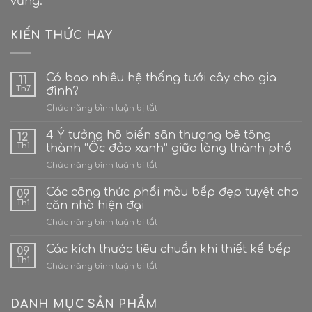
vững.
KIẾN THỨC HAY
Có bao nhiêu hệ thống tưới cây cho gia
11
Th7
đình?
ở
Chức năng bình luận bị tắt
Có
bao
4 Ý tưởng hô biến sân thượng bê tông
12
nhiêu
Th1
thành “Ốc đảo xanh” giữa lòng thành phố
hệ
ở
Chức năng bình luận bị tắt
thống
4
tưới
Ý
Các công thức phối màu bếp đẹp tuyệt cho
cây
09
tưởng
cho
Th1
căn nhà hiện đại
hô
gia
ở
Chức năng bình luận bị tắt
biến
đình?
Các
sân
công
Các kích thước tiêu chuẩn khi thiết kế bếp
thượng
09
thức
bê
Th1
ở
Chức năng bình luận bị tắt
phối
tông
Các
màu
thành
kích
bếp
“Ốc
thước
DANH MỤC SẢN PHẨM
đẹp
đảo