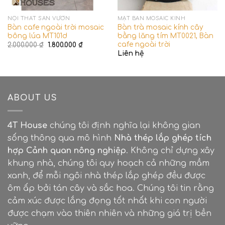
Màu sắc
: Màu đen sơn tĩnh điện
NỘI THẤT SÂN VƯỜN
MẶT BÀN MOSAIC KÍNH
Bàn cafe ngoài trời mosaic
Bàn trà mosaic kính cây
Bảo hành
: 12 Tháng
bông lúa MT101d
bằng lăng tím MT0021, Bàn
cafe ngoài trời
Giá
Giá
2.000.000
₫
1.800.000
₫
Mặt bàn tương thích
: Mặt chữ nhật 60-80 cm x
gốc
hiện
Liên hệ
là:
tại
120/140/160 cm
2.000.000 ₫.
là:
1.800.000 ₫.
Lưu ý
: Sản phẩm không bán rời. Chúng tôi xin
ABOUT US
nhận đơn khi quý khách mua mặt bàn tại 4T
Houses. Đơn giá trên chỉ mang tính chất tham
khảo. Khách hàng cần báo giá chính xác xin liên
4T House
chúng tôi định nghĩa lại không gian
hệ lại với chúng tôi.
sống thông qua mô hình
Nhà thép lắp ghép tích
hợp Cảnh quan nông nghiệp
. Không chỉ dựng xây
khung nhà, chúng tôi quy hoạch cả những mầm
xanh, để mỗi ngôi nhà thép lắp ghép đều được
ôm ấp bởi tán cây và sắc hoa. Chúng tôi tin rằng
cảm xúc được lắng đọng tốt nhất khi con người
được chạm vào thiên nhiên và những giá trị bền