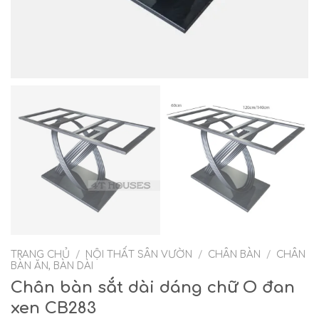
TRANG CHỦ
/
NỘI THẤT SÂN VƯỜN
/
CHÂN BÀN
/
CHÂN
BÀN ĂN, BÀN DÀI
Chân bàn sắt dài dáng chữ O đan
xen CB283