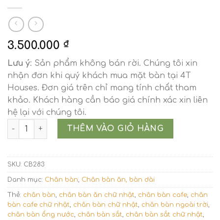
3.500.000
₫
Lưu ý
: Sản phẩm không bán rời. Chúng tôi xin
nhận đơn khi quý khách mua mặt bàn tại 4T
Houses. Đơn giá trên chỉ mang tính chất tham
khảo. Khách hàng cần báo giá chính xác xin liên
hệ lại với chúng tôi.
Chân bàn sắt dài dáng chữ O đan xen CB283 số lượng
THÊM VÀO GIỎ HÀNG
SKU:
CB283
Danh mục:
Chân bàn
,
Chân bàn ăn, bàn dài
Thẻ:
chân bàn
,
chân bàn ăn chữ nhật
,
chân bàn cafe
,
chân
bàn cafe chữ nhật
,
chân bàn chữ nhật
,
chân bàn ngoài trời
,
chân bàn ống nước
,
chân bàn sắt
,
chân bàn sắt chữ nhật
,