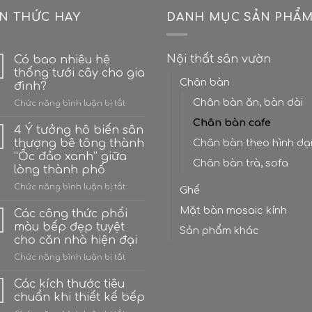
ẾN THỨC HAY
DANH MỤC SẢN PHẨ
Nội thất sân vườn
Có bao nhiêu hệ
thống tưới cây cho gia
Chân bàn
đình?
Chân bàn ăn, bàn dài
ở
Chức năng bình luận bị tắt
Có
Chân bàn cafe
bao
4 Ý tưởng hô biến sân
nhiêu
thượng bê tông thành
Chân bàn theo hình d
hệ
“Ốc đảo xanh” giữa
thống
Chân bàn trà, sofa
lòng thành phố
tưới
cây
ở
Chức năng bình luận bị tắt
Ghế
cho
4
gia
Mặt bàn mosaic kính
Ý
Các công thức phối
đình?
tưởng
màu bếp đẹp tuyệt
Sản phẩm khác
hô
cho căn nhà hiện đại
biến
ở
Chức năng bình luận bị tắt
sân
Các
thượng
công
bê
Các kích thước tiêu
thức
tông
chuẩn khi thiết kế bếp
phối
thành