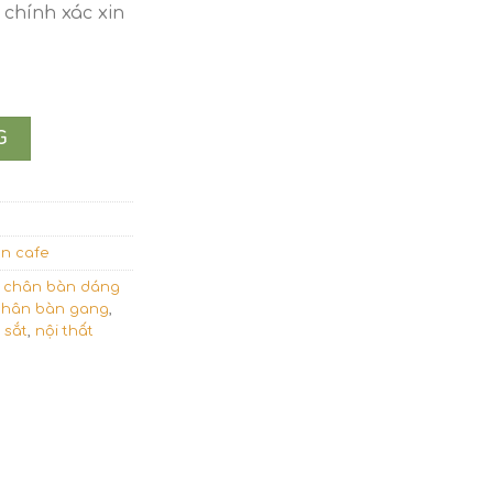
chính xác xin
ồ cát CB08 số lượng
G
n cafe
,
chân bàn dáng
chân bàn gang
,
 sắt
,
nội thất