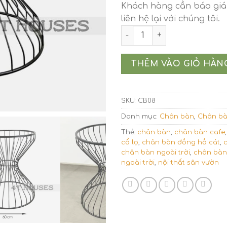
Khách hàng cần báo giá 
liên hệ lại với chúng tôi.
Chân bàn cafe dáng đồng h
THÊM VÀO GIỎ HÀN
SKU:
CB08
Danh mục:
Chân bàn
,
Chân bà
Thẻ:
chân bàn
,
chân bàn cafe
cổ lọ
,
chân bàn đồng hồ cát
,
chân bàn ngoài trời
,
chân bàn
ngoài trời
,
nội thất sân vườn