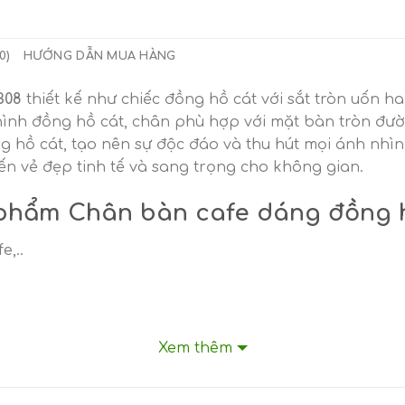
0)
HƯỚNG DẪN MUA HÀNG
CB08
thiết kế như chiếc đồng hồ cát với sắt tròn uốn h
 hình đồng hồ cát, chân phù hợp với mặt bàn tròn đ
g hồ cát, tạo nên sự độc đáo và thu hút mọi ánh nhì
 vẻ đẹp tinh tế và sang trọng cho không gian.
n phẩm
Chân bàn cafe dáng đồng 
e,..
Xem thêm
u cầu