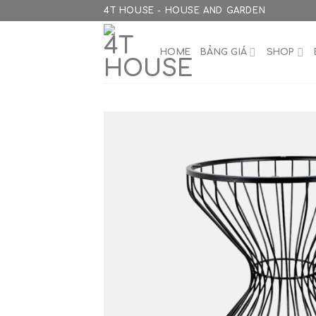
Skip
4T HOUSE - HOUSE AND GARDEN
to
content
HOME
BẢNG GIÁ
SHOP