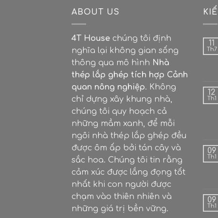
ABOUT US
KI
4T House
chúng tôi định
11
nghĩa lại không gian sống
Th7
thông qua mô hình
Nhà
thép lắp ghép tích hợp Cảnh
quan nông nghiệp
. Không
12
chỉ dựng xây khung nhà,
Th1
chúng tôi quy hoạch cả
những mầm xanh, để mỗi
ngôi nhà thép lắp ghép đều
được ôm ấp bởi tán cây và
09
Th1
sắc hoa. Chúng tôi tin rằng
cảm xúc được lắng đọng tốt
nhất khi con người được
chạm vào thiên nhiên và
09
Th1
những giá trị bền vững.