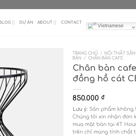
BLOG
DỰ ÁN
ABOUT
CONTACT
Vietnamese
TRANG CHỦ
/
NỘI THẤT SÂ
BÀN
/
CHÂN BÀN CAFE
Chân bàn caf
đồng hồ cát C
850.000
₫
Lưu ý
: Sản phẩm không b
Chúng tôi xin nhận đơn 
mua mặt bàn tại 4T Hous
trên chỉ mang tính chất