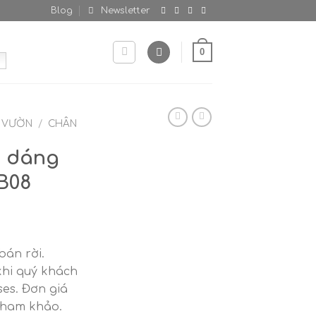
Blog
Newsletter
0
N VƯỜN
/
CHÂN
e dáng
B08
án rời.
khi quý khách
es. Đơn giá
 tham khảo.