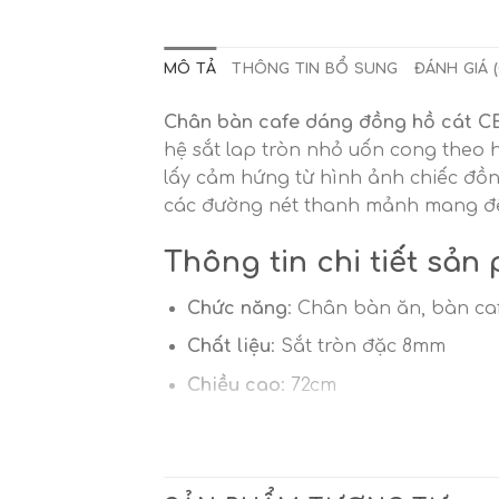
MÔ TẢ
THÔNG TIN BỔ SUNG
ĐÁNH GIÁ (
Chân bàn cafe dáng đồng hồ cát 
hệ sắt lap tròn nhỏ uốn cong theo
lấy cảm hứng từ hình ảnh chiếc đồn
các đường nét thanh mảnh mang đến
Thông tin chi tiết sả
Chức năng
: Chân bàn ăn, bàn caf
Chất liệu
: Sắt tròn đặc 8mm
Chiều cao
: 72cm
Đường kính trên dưới
: 60cm
Màu sắc
: Màu đen hoặc theo yê