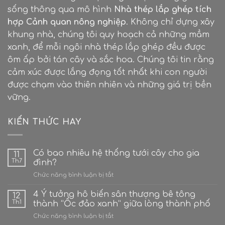
sống thông qua mô hình
Nhà thép lắp ghép tích
hợp Cảnh quan nông nghiệp
. Không chỉ dựng xây
khung nhà, chúng tôi quy hoạch cả những mầm
xanh, để mỗi ngôi nhà thép lắp ghép đều được
ôm ấp bởi tán cây và sắc hoa. Chúng tôi tin rằng
cảm xúc được lắng đọng tốt nhất khi con người
được chạm vào thiên nhiên và những giá trị bền
vững.
KIẾN THỨC HAY
Có bao nhiêu hệ thống tưới cây cho gia
11
Th7
đình?
ở
Chức năng bình luận bị tắt
Có
bao
4 Ý tưởng hô biến sân thượng bê tông
12
nhiêu
Th1
thành “Ốc đảo xanh” giữa lòng thành phố
hệ
ở
Chức năng bình luận bị tắt
thống
4