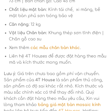
73 cm | Bàn chân gỗ: Cao 45 cm
Chất liệu mặt bàn
: Kính tái chế, xi măng, bề
mặt bàn phủ sơn bóng bảo vệ
Cân nặng
: 12 kg
Vật liệu Chân bàn
: Khung thép sơn tĩnh điện |
Chân gỗ cao su
Xem thêm
các mẫu chân bàn khác
.
Liên hệ 4T Houses để được đặt hàng theo mẫu
mã và kích thước mong muốn.
Lưu ý
: Giá trên chưa bao gồm phí vận chuyển.
Sản phẩm của
4T House
là sản phẩm thủ công,
sản phẩm có độ sai khác rất nhỏ. Kích thước và
màu sắc chính xác có thể thay đổi nhỏ. Quý
khách cần đặt hàng theo mẫu yêu cầu, Xin vui
lòng tham khảo
bảng giá mặt bàn mosaic kính