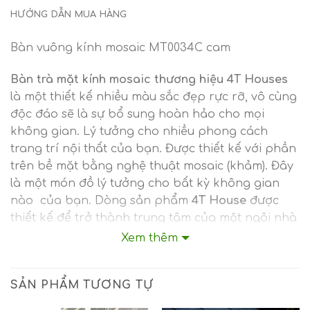
HƯỚNG DẪN MUA HÀNG
Bàn vuông kính mosaic MT0034C cam
Bàn trà mặt kính mosaic thương hiệu 4T Houses
là một thiết kế nhiều màu sắc đẹp rực rỡ, vô cùng
độc đáo sẽ là sự bổ sung hoàn hảo cho mọi
không gian. Lý tưởng cho nhiều phong cách
trang trí nội thất của bạn. Được thiết kế với phần
trên bề mặt bằng nghệ thuật mosaic (khảm). Đây
là một món đồ lý tưởng cho bất kỳ không gian
nào của bạn. Dòng sản phẩm
4T House
được
thiết kế để trở thành trung tâm của một ngôi nhà
đương đại: được chăm chút kỹ lưỡng, sản xuất tốt
Xem thêm
và giá cả phải chăng đáng ngạc nhiên. Mặt bàn
kính mosaic (khảm) là vật liệu cực bền, chống chịu
SẢN PHẨM TƯƠNG TỰ
với thời tiết, dễ lau chùi và bảo dưỡng.
Bàn trà
kính mosaic
này sẽ nhấn mạnh vẻ đẹp của căn