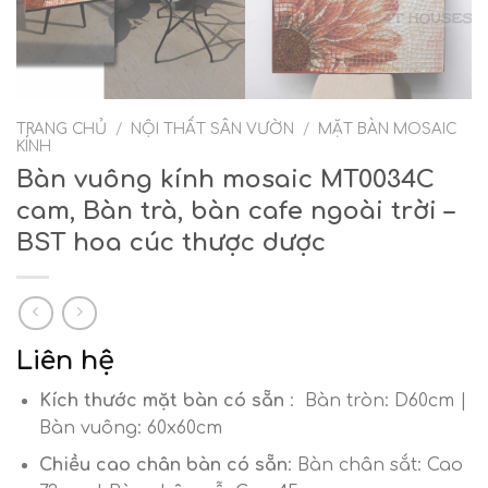
TRANG CHỦ
/
NỘI THẤT SÂN VƯỜN
/
MẶT BÀN MOSAIC
KÍNH
Bàn vuông kính mosaic MT0034C
cam, Bàn trà, bàn cafe ngoài trời –
BST hoa cúc thược dược
Liên hệ
Kích thước mặt bàn có sẵn
: Bàn tròn: D60cm |
Bàn vuông: 60x60cm
Chiều cao chân bàn có sẵn
: Bàn chân sắt: Cao