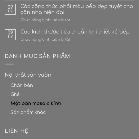
tưới
Ý
Các công thức phối màu bếp đẹp tuyệt cho
cây
09
tưởng
cho
Th1
căn nhà hiện đại
hô
gia
ở
Chức năng bình luận bị tắt
biến
đình?
Các
sân
công
Các kích thước tiêu chuẩn khi thiết kế bếp
thượng
09
thức
bê
Th1
ở
Chức năng bình luận bị tắt
phối
tông
Các
màu
thành
kích
bếp
“Ốc
thước
DANH MỤC SẢN PHẨM
đẹp
đảo
tiêu
tuyệt
xanh”
chuẩn
cho
giữa
khi
căn
lòng
Nội thất sân vườn
thiết
nhà
thành
kế
hiện
phố
Chân bàn
bếp
đại
Ghế
Mặt bàn mosaic kính
Sản phẩm khác
LIÊN HỆ