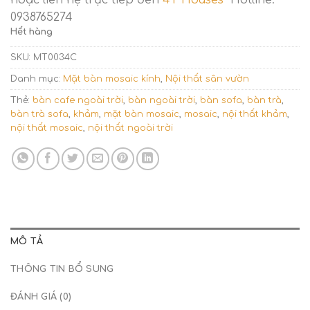
hoặc liên hệ trực tiếp đến
4T Houses
Hotline:
0938765274
Hết hàng
SKU:
MT0034C
Danh mục:
Mặt bàn mosaic kính
,
Nội thất sân vườn
Thẻ:
bàn cafe ngoài trời
,
bàn ngoài trời
,
bàn sofa
,
bàn trà
,
bàn trà sofa
,
khảm
,
mặt bàn mosaic
,
mosaic
,
nội thất khảm
,
nội thất mosaic
,
nội thất ngoài trời
MÔ TẢ
THÔNG TIN BỔ SUNG
ĐÁNH GIÁ (0)