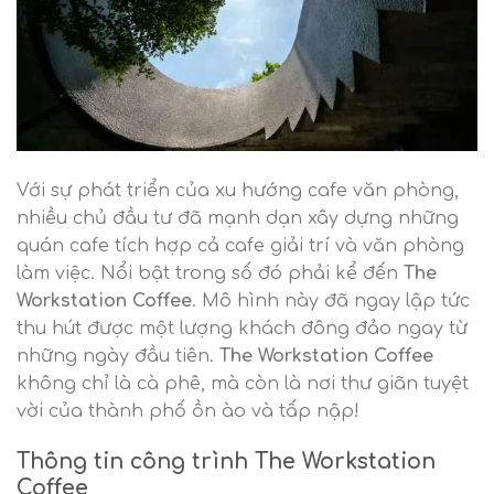
Với sự phát triển của xu hướng cafe văn phòng,
nhiều chủ đầu tư đã mạnh dạn xây dựng những
quán cafe tích hợp cả cafe giải trí và văn phòng
làm việc. Nổi bật trong số đó phải kể đến
The
Workstation Coffee
. Mô hình này đã ngay lập tức
thu hút được một lượng khách đông đảo ngay từ
những ngày đầu tiên.
The Workstation Coffee
không chỉ là cà phê, mà còn là nơi thư giãn tuyệt
vời của thành phố ồn ào và tấp nập!
Thông tin công trình The Workstation
Coffee