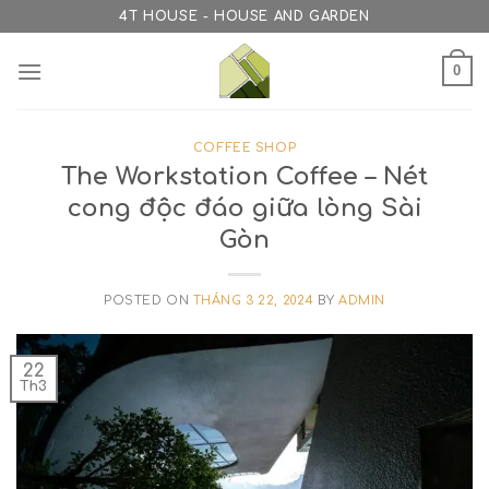
Skip
4T HOUSE - HOUSE AND GARDEN
to
content
0
COFFEE SHOP
The Workstation Coffee – Nét
cong độc đáo giữa lòng Sài
Gòn
POSTED ON
THÁNG 3 22, 2024
BY
ADMIN
22
Th3