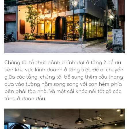
Chúng tôi tổ chức sảnh chính đặt ở tầng 2 để ưu
tiên khu vực kinh doanh ở tầng trệt. Để di chuyển
giữa các tầng, chúng tôi bổ sung thêm cầu thang
dựa vào tường nằm song song với con hẻm phía
bên phải tòa nhà. Và một cái khác nối tất cả các
tầng ở đoạn đầu.