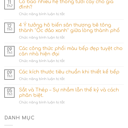
Có bao nhiêu hệ thống tưới cây cho gia
11
Th7
đình?
ở
Chức năng bình luận bị tắt
Có
bao
4 Ý tưởng hô biến sân thượng bê tông
12
nhiêu
Th1
thành “Ốc đảo xanh” giữa lòng thành phố
hệ
ở
Chức năng bình luận bị tắt
thống
4
tưới
Ý
Các công thức phối màu bếp đẹp tuyệt cho
cây
09
tưởng
cho
Th1
căn nhà hiện đại
hô
gia
ở
Chức năng bình luận bị tắt
biến
đình?
Các
sân
công
Các kích thước tiêu chuẩn khi thiết kế bếp
thượng
09
thức
bê
Th1
ở
Chức năng bình luận bị tắt
phối
tông
Các
màu
thành
kích
Sắt và Thép – Sự nhầm lẫn thế kỷ và cách
bếp
05
“Ốc
thước
Th1
phân biệt.
đẹp
đảo
tiêu
tuyệt
xanh”
ở
Chức năng bình luận bị tắt
chuẩn
cho
giữa
Sắt
khi
căn
lòng
và
thiết
nhà
thành
Thép
DANH MỤC
kế
hiện
phố
–
bếp
đại
Sự