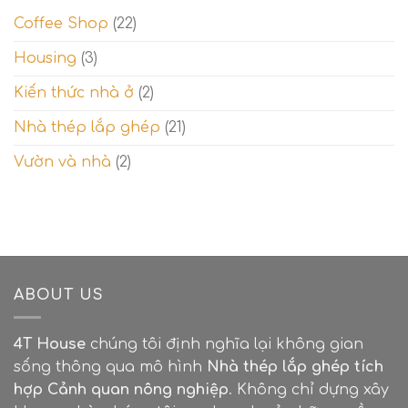
nhầm
Coffee Shop
(22)
lẫn
thế
Housing
(3)
kỷ
và
cách
Kiến thức nhà ở
(2)
phân
biệt.
Nhà thép lắp ghép
(21)
Vườn và nhà
(2)
ABOUT US
4T House
chúng tôi định nghĩa lại không gian
sống thông qua mô hình
Nhà thép lắp ghép tích
hợp Cảnh quan nông nghiệp
. Không chỉ dựng xây