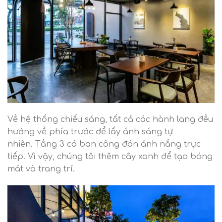
Về hệ thống chiếu sáng, tất cả các hành lang đều
hướng về phía trước để lấy ánh sáng tự
nhiên. Tầng 3 có ban công đón ánh nắng trực
tiếp. Vì vậy, chúng tôi thêm cây xanh để tạo bóng
mát và trang trí.