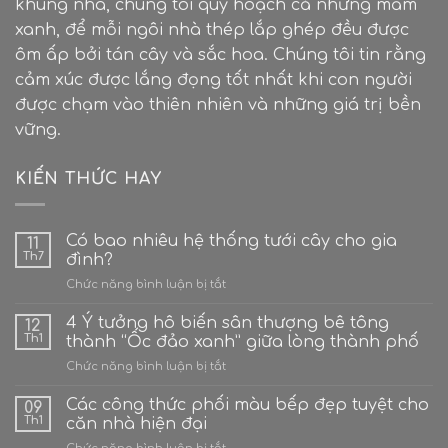
khung nhà, chúng tôi quy hoạch cả những mầm
xanh, để mỗi ngôi nhà thép lắp ghép đều được
ôm ấp bởi tán cây và sắc hoa. Chúng tôi tin rằng
cảm xúc được lắng đọng tốt nhất khi con người
được chạm vào thiên nhiên và những giá trị bền
vững.
KIẾN THỨC HAY
Có bao nhiêu hệ thống tưới cây cho gia
11
Th7
đình?
ở
Chức năng bình luận bị tắt
Có
bao
4 Ý tưởng hô biến sân thượng bê tông
12
nhiêu
Th1
thành “Ốc đảo xanh” giữa lòng thành phố
hệ
ở
Chức năng bình luận bị tắt
thống
4
tưới
Ý
Các công thức phối màu bếp đẹp tuyệt cho
cây
09
tưởng
cho
Th1
căn nhà hiện đại
hô
gia
ở