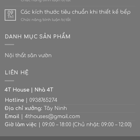
Chức năng bình luận bị tắt
biến
đình?
Các
sân
công
Các kích thước tiêu chuẩn khi thiết kế bếp
thượng
09
thức
bê
Th1
ở
Chức năng bình luận bị tắt
phối
tông
Các
màu
thành
kích
bếp
“Ốc
thước
DANH MỤC SẢN PHẨM
đẹp
đảo
tiêu
tuyệt
xanh”
chuẩn
cho
giữa
khi
căn
lòng
Nội thất sân vườn
thiết
nhà
thành
kế
hiện
phố
bếp
đại
LIÊN HỆ
4T House | Nhà 4T
Hotline
| 0938765274
Địa chỉ xưởng:
Tây Ninh
Email
| 4thouses@gmail.com
Giờ làm việc
| 09:00 – 18:00 (Chủ nhật: 09:00 – 12:00)