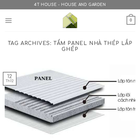
Skip
4T HOUSE - HOUSE AND GARDEN
to
content
0
TAG ARCHIVES:
TẤM PANEL NHÀ THÉP LẮP
GHÉP
12
Th12