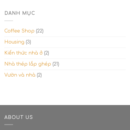
giữa
Sắt
khi
căn
lòng
và
thiết
nhà
thành
Thép
DANH MỤC
kế
hiện
phố
–
bếp
đại
Sự
nhầm
Coffee Shop
(22)
lẫn
thế
Housing
(3)
kỷ
và
cách
Kiến thức nhà ở
(2)
phân
biệt.
Nhà thép lắp ghép
(21)
Vườn và nhà
(2)
ABOUT US