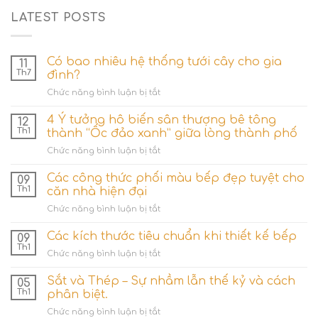
LATEST POSTS
Có bao nhiêu hệ thống tưới cây cho gia
11
Th7
đình?
ở
Chức năng bình luận bị tắt
Có
bao
4 Ý tưởng hô biến sân thượng bê tông
12
nhiêu
Th1
thành “Ốc đảo xanh” giữa lòng thành phố
hệ
ở
Chức năng bình luận bị tắt
thống
4
tưới
Ý
Các công thức phối màu bếp đẹp tuyệt cho
cây
09
tưởng
cho
Th1
căn nhà hiện đại
hô
gia
ở
Chức năng bình luận bị tắt
biến
đình?
Các
sân
công
Các kích thước tiêu chuẩn khi thiết kế bếp
thượng
09
thức
bê
Th1
ở
Chức năng bình luận bị tắt
phối
tông
Các
màu
thành
kích
Sắt và Thép – Sự nhầm lẫn thế kỷ và cách
bếp
05
“Ốc
thước
Th1
phân biệt.
đẹp
đảo
tiêu
tuyệt
xanh”
ở
Chức năng bình luận bị tắt
chuẩn
cho