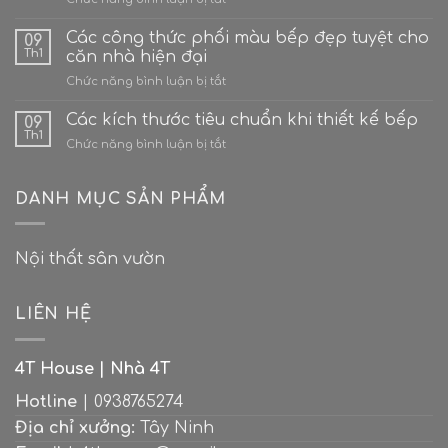
thống
4
tưới
Ý
Các công thức phối màu bếp đẹp tuyệt cho
cây
09
tưởng
cho
Th1
căn nhà hiện đại
hô
gia
ở
Chức năng bình luận bị tắt
biến
đình?
Các
sân
công
Các kích thước tiêu chuẩn khi thiết kế bếp
thượng
09
thức
bê
Th1
ở
Chức năng bình luận bị tắt
phối
tông
Các
màu
thành
kích
bếp
“Ốc
thước
DANH MỤC SẢN PHẨM
đẹp
đảo
tiêu
tuyệt
xanh”
chuẩn
cho
giữa
khi
căn
lòng
Nội thất sân vườn
thiết
nhà
thành
kế
hiện
phố
bếp
đại
LIÊN HỆ
4T House | Nhà 4T
Hotline
| 0938765274
Địa chỉ xưởng:
Tây Ninh