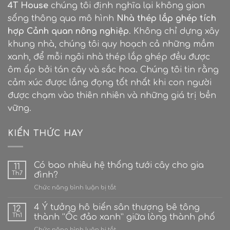
4T House
chúng tôi định nghĩa lại không gian
sống thông qua mô hình
Nhà thép lắp ghép tích
hợp Cảnh quan nông nghiệp
. Không chỉ dựng xây
khung nhà, chúng tôi quy hoạch cả những mầm
xanh, để mỗi ngôi nhà thép lắp ghép đều được
ôm ấp bởi tán cây và sắc hoa. Chúng tôi tin rằng
cảm xúc được lắng đọng tốt nhất khi con người
được chạm vào thiên nhiên và những giá trị bền
vững.
KIẾN THỨC HAY
Có bao nhiêu hệ thống tưới cây cho gia
11
Th7
đình?
ở
Chức năng bình luận bị tắt
Có
bao
4 Ý tưởng hô biến sân thượng bê tông
12
nhiêu
Th1
thành “Ốc đảo xanh” giữa lòng thành phố
hệ
ở
Chức năng bình luận bị tắt