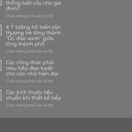
thống tưới cây cho gia
đình?
ở
Chức năng bình luận bị tắt
Có
bao
4 Ý tưởng hô biến sân
nhiêu
thượng bê tông thành
hệ
“Ốc đảo xanh” giữa
thống
lòng thành phố
tưới
cây
ở
Chức năng bình luận bị tắt
cho
4
gia
Ý
Các công thức phối
đình?
tưởng
màu bếp đẹp tuyệt
hô
cho căn nhà hiện đại
biến
ở
Chức năng bình luận bị tắt
sân
Các
thượng
công
bê
Các kích thước tiêu
thức
tông
chuẩn khi thiết kế bếp
phối
thành
ở
Chức năng bình luận bị tắt
màu
“Ốc
Các
bếp
đảo
kích
đẹp
xanh”
thước
tuyệt
giữa
tiêu
cho
lòng
chuẩn
căn
thành