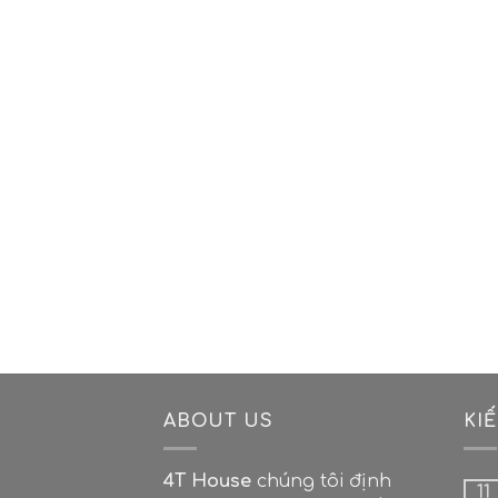
ABOUT US
KI
4T House
chúng tôi định
11