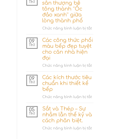
nhiêu
Th1
sân thượng bê
hệ
tông thành “Ốc
thống
đảo xanh” giữa
tưới
lòng thành phố
cây
cho
ở
Chức năng bình luận bị tắt
gia
4
đình?
Ý
Các công thức phối
09
tưởng
Th1
màu bếp đẹp tuyệt
hô
cho căn nhà hiện
biến
đại
sân
thượng
ở
Chức năng bình luận bị tắt
bê
Các
tông
công
Các kích thước tiêu
09
thành
thức
Th1
chuẩn khi thiết kế
“Ốc
phối
bếp
đảo
màu
xanh”
ở
Chức năng bình luận bị tắt
bếp
giữa
Các
đẹp
lòng
kích
tuyệt
Sắt và Thép – Sự
05
thành
thước
cho
Th1
nhầm lẫn thế kỷ và
phố
tiêu
căn
cách phân biệt.
chuẩn
nhà
ở
Chức năng bình luận bị tắt
khi
hiện
Sắt
thiết
đại
và
kế