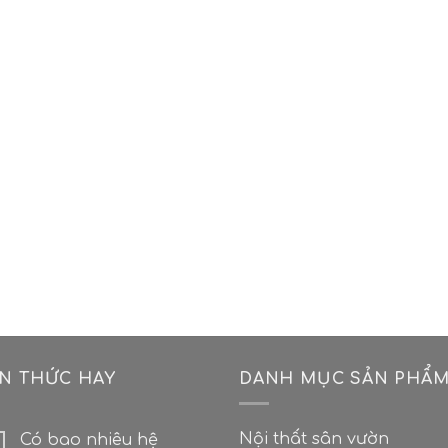
ẾN THỨC HAY
DANH MỤC SẢN PHẨ
Nội thất sân vườn
Có bao nhiêu hệ