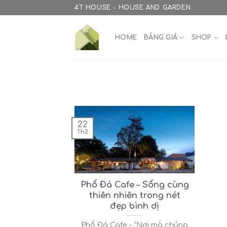
Skip
4T HOUSE - HOUSE AND GARDEN
to
content
HOME
BẢNG GIÁ
SHOP
22
Th2
Phố Đá Cafe – Sống cùng
thiên nhiên trong nét
đẹp bình dị
Phố Đá Cafe - "Nơi mà chúng