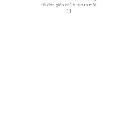
tôi đơn giản chỉ là tạo ra một
[...]