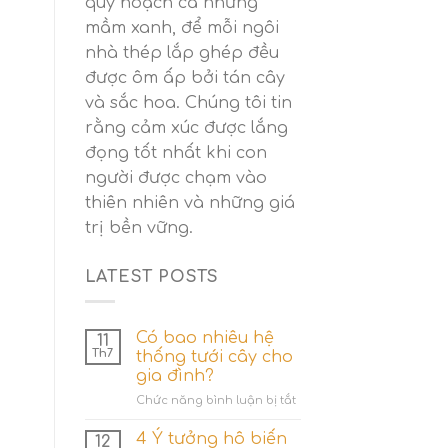
quy hoạch cả những
mầm xanh, để mỗi ngôi
nhà thép lắp ghép đều
được ôm ấp bởi tán cây
và sắc hoa. Chúng tôi tin
rằng cảm xúc được lắng
đọng tốt nhất khi con
người được chạm vào
thiên nhiên và những giá
trị bền vững.
LATEST POSTS
Có bao nhiêu hệ
11
Th7
thống tưới cây cho
gia đình?
ở
Chức năng bình luận bị tắt
Có
bao
4 Ý tưởng hô biến
12