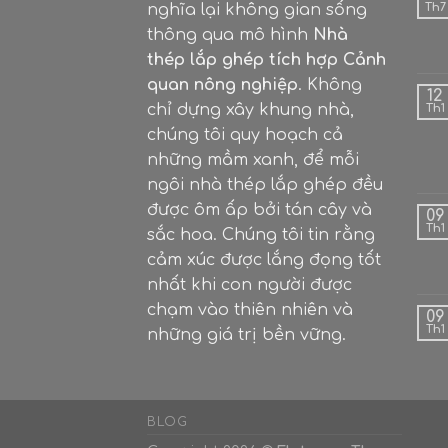
nghĩa lại không gian sống
Th7
thông qua mô hình
Nhà
thép lắp ghép tích hợp Cảnh
quan nông nghiệp
. Không
12
chỉ dựng xây khung nhà,
Th1
chúng tôi quy hoạch cả
những mầm xanh, để mỗi
ngôi nhà thép lắp ghép đều
được ôm ấp bởi tán cây và
09
Th1
sắc hoa. Chúng tôi tin rằng
cảm xúc được lắng đọng tốt
nhất khi con người được
chạm vào thiên nhiên và
09
Th1
những giá trị bền vững.
BLOG