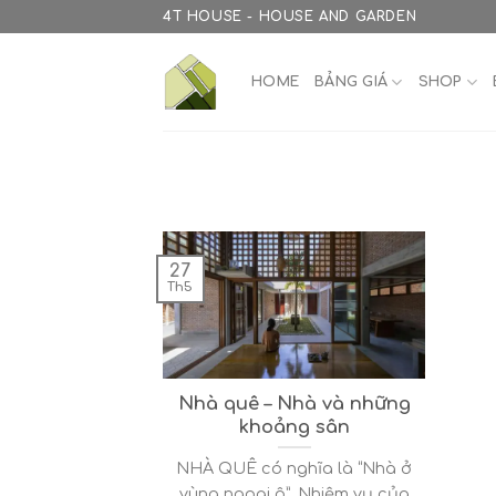
Skip
4T HOUSE - HOUSE AND GARDEN
to
content
HOME
BẢNG GIÁ
SHOP
27
Th5
Nhà quê – Nhà và những
khoảng sân
NHÀ QUÊ có nghĩa là “Nhà ở
vùng ngoại ô”. Nhiệm vụ của