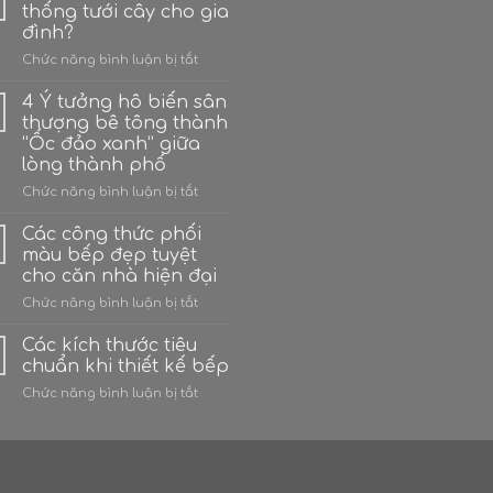
thống tưới cây cho gia
đình?
ở
Chức năng bình luận bị tắt
Có
bao
4 Ý tưởng hô biến sân
nhiêu
thượng bê tông thành
hệ
“Ốc đảo xanh” giữa
thống
lòng thành phố
tưới
cây
ở
Chức năng bình luận bị tắt
cho
4
gia
Ý
Các công thức phối
đình?
tưởng
màu bếp đẹp tuyệt
hô
cho căn nhà hiện đại
biến
ở
Chức năng bình luận bị tắt
sân
Các
thượng
công
bê
Các kích thước tiêu
thức
tông
chuẩn khi thiết kế bếp
phối
thành
ở
Chức năng bình luận bị tắt
màu
“Ốc
Các
bếp
đảo
kích
đẹp
xanh”
thước
tuyệt
giữa
tiêu
cho
lòng
chuẩn
căn
thành