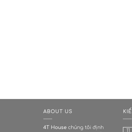
ABOUT US
KI
4T House
chúng tôi định
11