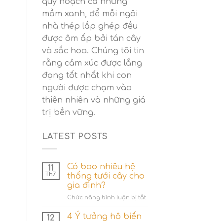
quy hoạch cả những
mầm xanh, để mỗi ngôi
nhà thép lắp ghép đều
được ôm ấp bởi tán cây
và sắc hoa. Chúng tôi tin
rằng cảm xúc được lắng
đọng tốt nhất khi con
người được chạm vào
thiên nhiên và những giá
trị bền vững.
LATEST POSTS
Có bao nhiêu hệ
11
Th7
thống tưới cây cho
gia đình?
ở
Chức năng bình luận bị tắt
Có
bao
4 Ý tưởng hô biến
12