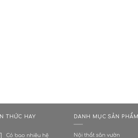
ẾN THỨC HAY
DANH MỤC SẢN PHẨ
Nội thất sân vườn
Có bao nhiêu hệ