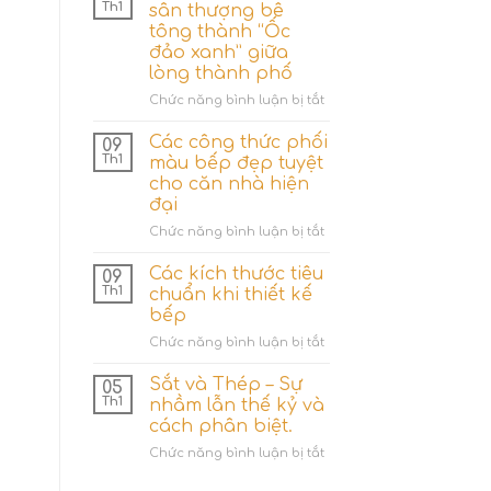
nhiêu
Th1
sân thượng bê
hệ
tông thành “Ốc
thống
đảo xanh” giữa
tưới
lòng thành phố
cây
cho
ở
Chức năng bình luận bị tắt
gia
4
đình?
Ý
Các công thức phối
09
tưởng
Th1
màu bếp đẹp tuyệt
hô
cho căn nhà hiện
biến
đại
sân
thượng
ở
Chức năng bình luận bị tắt
bê
Các
tông
công
Các kích thước tiêu
09
thành
thức
Th1
chuẩn khi thiết kế
“Ốc
phối
bếp
đảo
màu
xanh”
ở
Chức năng bình luận bị tắt
bếp
giữa
Các
đẹp
lòng
kích
tuyệt
Sắt và Thép – Sự
05
thành
thước
cho
Th1
nhầm lẫn thế kỷ và
phố
tiêu
căn
cách phân biệt.
chuẩn
nhà
ở
Chức năng bình luận bị tắt
khi
hiện
Sắt
thiết
đại
và
kế