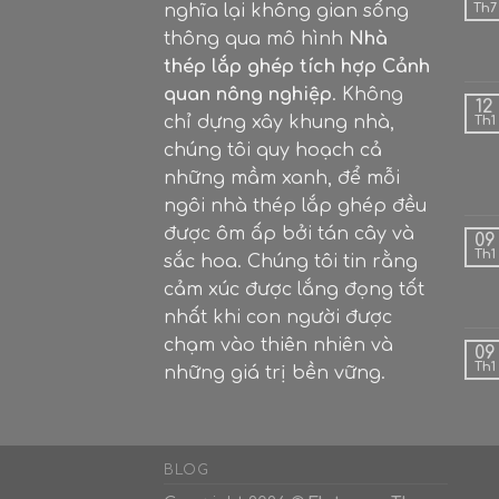
nghĩa lại không gian sống
Th7
thông qua mô hình
Nhà
thép lắp ghép tích hợp Cảnh
quan nông nghiệp
. Không
12
chỉ dựng xây khung nhà,
Th1
chúng tôi quy hoạch cả
những mầm xanh, để mỗi
ngôi nhà thép lắp ghép đều
được ôm ấp bởi tán cây và
09
Th1
sắc hoa. Chúng tôi tin rằng
cảm xúc được lắng đọng tốt
nhất khi con người được
chạm vào thiên nhiên và
09
Th1
những giá trị bền vững.
BLOG