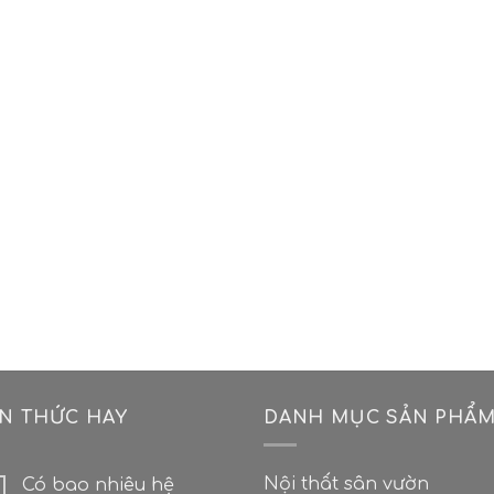
ẾN THỨC HAY
DANH MỤC SẢN PHẨ
Nội thất sân vườn
Có bao nhiêu hệ