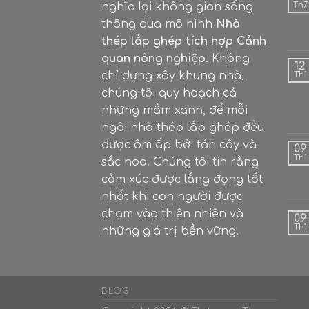
nghĩa lại không gian sống
Th7
thông qua mô hình
Nhà
thép lắp ghép tích hợp Cảnh
quan nông nghiệp
. Không
12
chỉ dựng xây khung nhà,
Th1
chúng tôi quy hoạch cả
những mầm xanh, để mỗi
ngôi nhà thép lắp ghép đều
được ôm ấp bởi tán cây và
09
Th1
sắc hoa. Chúng tôi tin rằng
cảm xúc được lắng đọng tốt
nhất khi con người được
chạm vào thiên nhiên và
09
Th1
những giá trị bền vững.
BLOG