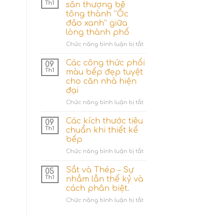
nhiêu
Th1
sân thượng bê
hệ
tông thành “Ốc
thống
đảo xanh” giữa
tưới
lòng thành phố
cây
cho
ở
Chức năng bình luận bị tắt
gia
4
đình?
Ý
Các công thức phối
09
tưởng
Th1
màu bếp đẹp tuyệt
hô
cho căn nhà hiện
biến
đại
sân
thượng
ở
Chức năng bình luận bị tắt
bê
Các
tông
công
Các kích thước tiêu
09
thành
thức
Th1
chuẩn khi thiết kế
“Ốc
phối
bếp
đảo
màu
xanh”
ở
Chức năng bình luận bị tắt
bếp
giữa
Các
đẹp
lòng
kích
tuyệt
Sắt và Thép – Sự
05
thành
thước
cho
Th1
nhầm lẫn thế kỷ và
phố
tiêu
căn
cách phân biệt.
chuẩn
nhà
ở
Chức năng bình luận bị tắt
khi
hiện
Sắt
thiết
đại
và
kế