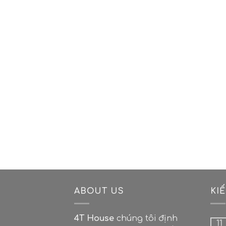
ABOUT US
KI
4T House
chúng tôi định
11