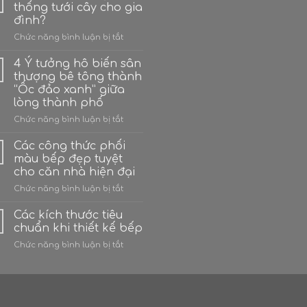
thống tưới cây cho gia
đình?
ở
Chức năng bình luận bị tắt
Có
bao
4 Ý tưởng hô biến sân
nhiêu
thượng bê tông thành
hệ
“Ốc đảo xanh” giữa
thống
lòng thành phố
tưới
cây
ở
Chức năng bình luận bị tắt
cho
4
gia
Ý
Các công thức phối
đình?
tưởng
màu bếp đẹp tuyệt
hô
cho căn nhà hiện đại
biến
ở
Chức năng bình luận bị tắt
sân
Các
thượng
công
bê
Các kích thước tiêu
thức
tông
chuẩn khi thiết kế bếp
phối
thành
ở
Chức năng bình luận bị tắt
màu
“Ốc
Các
bếp
đảo
kích
đẹp
xanh”
thước
tuyệt
giữa
tiêu
cho
lòng
chuẩn
căn
thành