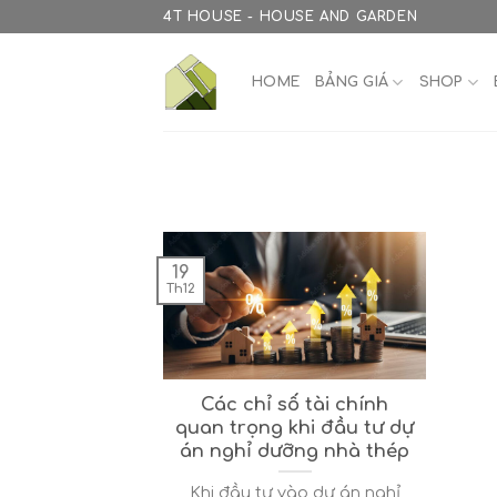
Skip
4T HOUSE - HOUSE AND GARDEN
to
content
HOME
BẢNG GIÁ
SHOP
19
Th12
Các chỉ số tài chính
quan trọng khi đầu tư dự
án nghỉ dưỡng nhà thép
Khi đầu tư vào dự án nghỉ