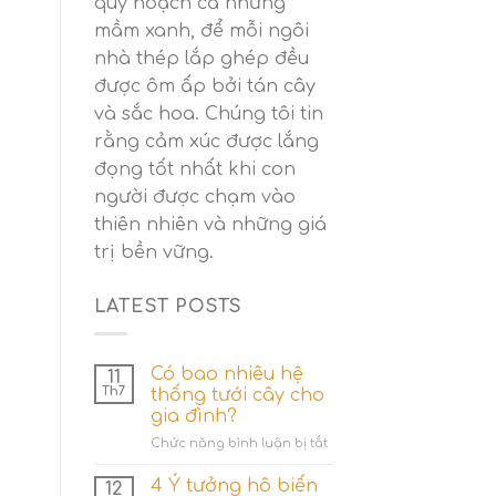
quy hoạch cả những
mầm xanh, để mỗi ngôi
nhà thép lắp ghép đều
được ôm ấp bởi tán cây
và sắc hoa. Chúng tôi tin
rằng cảm xúc được lắng
đọng tốt nhất khi con
người được chạm vào
thiên nhiên và những giá
trị bền vững.
LATEST POSTS
Có bao nhiêu hệ
11
Th7
thống tưới cây cho
gia đình?
ở
Chức năng bình luận bị tắt
Có
bao
4 Ý tưởng hô biến
12