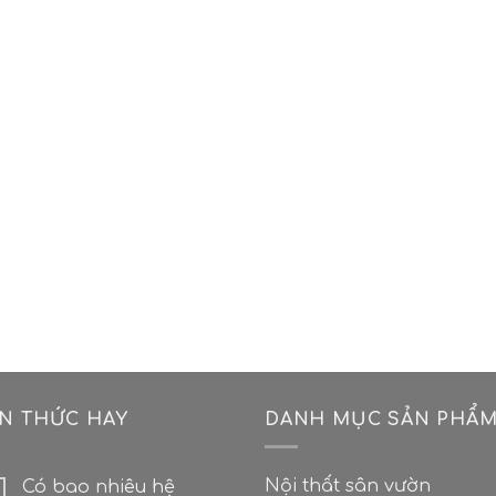
ẾN THỨC HAY
DANH MỤC SẢN PHẨ
Nội thất sân vườn
Có bao nhiêu hệ