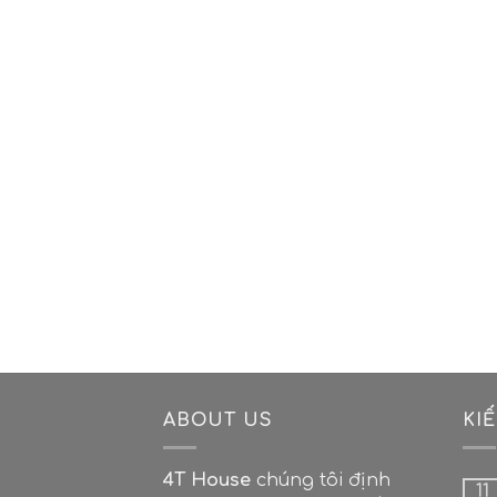
ABOUT US
KI
4T House
chúng tôi định
11