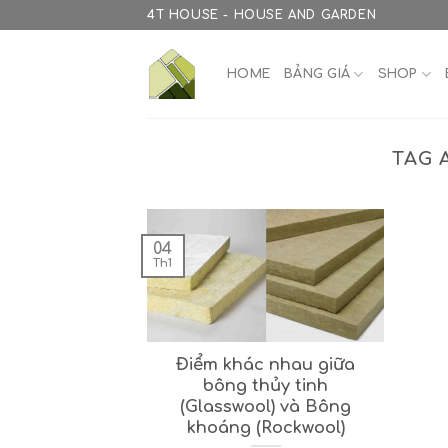
Skip
4T HOUSE - HOUSE AND GARDEN
to
content
HOME
BẢNG GIÁ
SHOP
TAG 
04
Th1
Điểm khác nhau giữa
bông thủy tinh
(Glasswool) và Bông
khoáng (Rockwool)