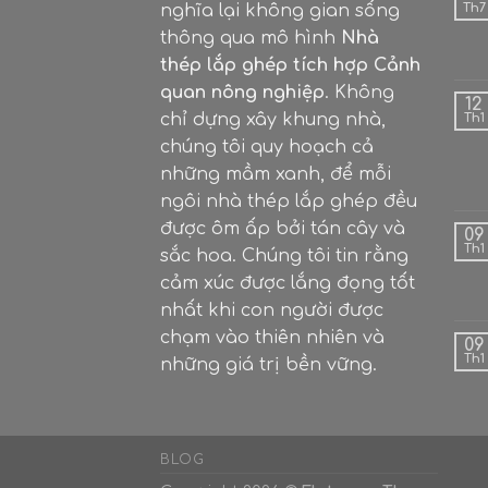
nghĩa lại không gian sống
Th7
thông qua mô hình
Nhà
thép lắp ghép tích hợp Cảnh
quan nông nghiệp
. Không
12
chỉ dựng xây khung nhà,
Th1
chúng tôi quy hoạch cả
những mầm xanh, để mỗi
ngôi nhà thép lắp ghép đều
được ôm ấp bởi tán cây và
09
Th1
sắc hoa. Chúng tôi tin rằng
cảm xúc được lắng đọng tốt
nhất khi con người được
chạm vào thiên nhiên và
09
Th1
những giá trị bền vững.
BLOG