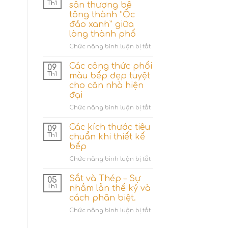
nhiêu
Th1
sân thượng bê
hệ
tông thành “Ốc
thống
đảo xanh” giữa
tưới
lòng thành phố
cây
cho
ở
Chức năng bình luận bị tắt
gia
4
đình?
Ý
Các công thức phối
09
tưởng
Th1
màu bếp đẹp tuyệt
hô
cho căn nhà hiện
biến
đại
sân
thượng
ở
Chức năng bình luận bị tắt
bê
Các
tông
công
Các kích thước tiêu
09
thành
thức
Th1
chuẩn khi thiết kế
“Ốc
phối
bếp
đảo
màu
xanh”
ở
Chức năng bình luận bị tắt
bếp
giữa
Các
đẹp
lòng
kích
tuyệt
Sắt và Thép – Sự
05
thành
thước
cho
Th1
nhầm lẫn thế kỷ và
phố
tiêu
căn
cách phân biệt.
chuẩn
nhà
ở
Chức năng bình luận bị tắt
khi
hiện
Sắt
thiết
đại
và
kế