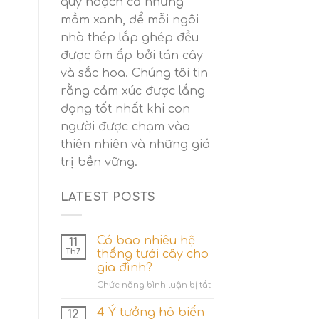
quy hoạch cả những
mầm xanh, để mỗi ngôi
nhà thép lắp ghép đều
được ôm ấp bởi tán cây
và sắc hoa. Chúng tôi tin
rằng cảm xúc được lắng
đọng tốt nhất khi con
người được chạm vào
thiên nhiên và những giá
trị bền vững.
LATEST POSTS
Có bao nhiêu hệ
11
Th7
thống tưới cây cho
gia đình?
ở
Chức năng bình luận bị tắt
Có
bao
4 Ý tưởng hô biến
12