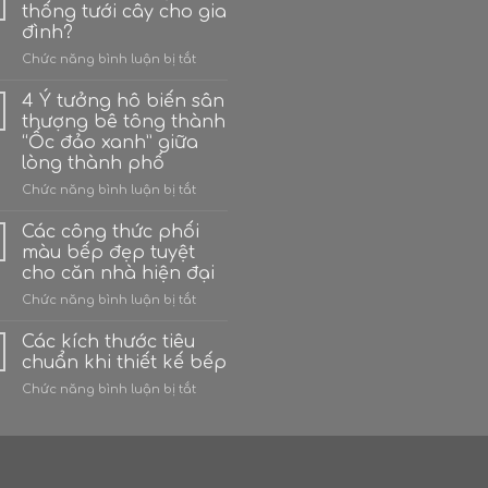
thống tưới cây cho gia
đình?
ở
Chức năng bình luận bị tắt
Có
bao
4 Ý tưởng hô biến sân
nhiêu
thượng bê tông thành
hệ
“Ốc đảo xanh” giữa
thống
lòng thành phố
tưới
cây
ở
Chức năng bình luận bị tắt
cho
4
gia
Ý
Các công thức phối
đình?
tưởng
màu bếp đẹp tuyệt
hô
cho căn nhà hiện đại
biến
ở
Chức năng bình luận bị tắt
sân
Các
thượng
công
bê
Các kích thước tiêu
thức
tông
chuẩn khi thiết kế bếp
phối
thành
ở
Chức năng bình luận bị tắt
màu
“Ốc
Các
bếp
đảo
kích
đẹp
xanh”
thước
tuyệt
giữa
tiêu
cho
lòng
chuẩn
căn
thành