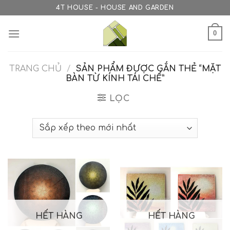
Skip
4T HOUSE - HOUSE AND GARDEN
to
content
0
TRANG CHỦ
/
SẢN PHẨM ĐƯỢC GẮN THẺ “MẶT
BÀN TỪ KÍNH TÁI CHẾ”
LỌC
HẾT HÀNG
HẾT HÀNG