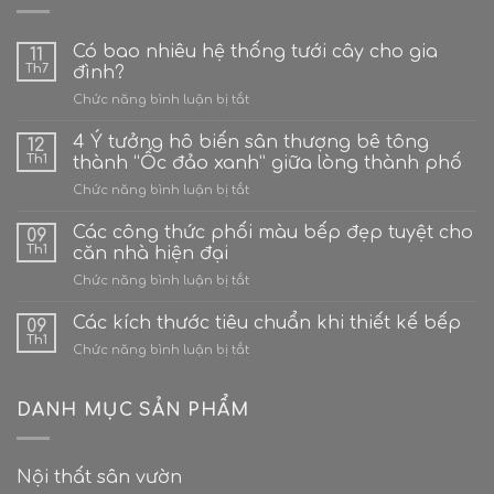
Có bao nhiêu hệ thống tưới cây cho gia
11
Th7
đình?
ở
Chức năng bình luận bị tắt
Có
bao
4 Ý tưởng hô biến sân thượng bê tông
12
nhiêu
Th1
thành “Ốc đảo xanh” giữa lòng thành phố
hệ
ở
Chức năng bình luận bị tắt
thống
4
tưới
Ý
Các công thức phối màu bếp đẹp tuyệt cho
cây
09
tưởng
cho
Th1
căn nhà hiện đại
hô
gia
ở
Chức năng bình luận bị tắt
biến
đình?
Các
sân
công
Các kích thước tiêu chuẩn khi thiết kế bếp
thượng
09
thức
bê
Th1
ở
Chức năng bình luận bị tắt
phối
tông
Các
màu
thành
kích
bếp
“Ốc
thước
DANH MỤC SẢN PHẨM
đẹp
đảo
tiêu
tuyệt
xanh”
chuẩn
cho
giữa
khi
căn
lòng
Nội thất sân vườn
thiết
nhà
thành