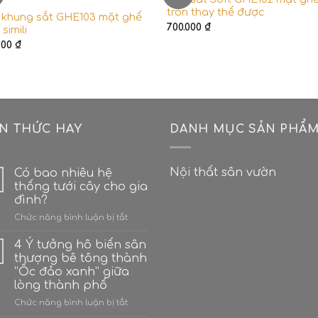
tròn thay thế được
 khung sắt GHE103 mặt ghế
700.000
₫
simili
000
₫
ẾN THỨC HAY
DANH MỤC SẢN PHẨ
Nội thất sân vườn
Có bao nhiêu hệ
thống tưới cây cho gia
đình?
ở
Chức năng bình luận bị tắt
Có
bao
4 Ý tưởng hô biến sân
nhiêu
thượng bê tông thành
hệ
“Ốc đảo xanh” giữa
thống
lòng thành phố
tưới
cây
ở
Chức năng bình luận bị tắt
cho
4