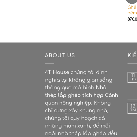
GHẾ
Ghế
nệm 
870.
ABOUT US
KI
4T House
chúng tôi định
11
nghĩa lại không gian sống
Th7
thông qua mô hình
Nhà
thép lắp ghép tích hợp Cảnh
quan nông nghiệp
. Không
12
chỉ dựng xây khung nhà,
Th1
chúng tôi quy hoạch cả
những mầm xanh, để mỗi
ngôi nhà thép lắp ghép đều