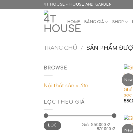
Skip
4T HOUSE - HOUSE AND GARDEN
to
content
HOME
BẢNG GIÁ
SHOP
TRANG CHỦ
/
SẢN PHẨM ĐƯỢC
BROWSE
New
GHẾ
Nội thất sân vườn
Ghế 
sọc
550
LỌC THEO GIÁ
Giá
Giá
Giá:
550.000 ₫
—
LỌC
tối
tối
870.000 ₫
thiểu
đa
New