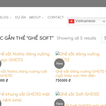
BLOG
DỰ ÁN
ABOUT
CONTACT
Vietnamese
 GẮN THẺ “GHẾ SOFT”
Showing all 5 results
New
GHẾ
sắt Nolita dáng vuông lưới
Ghế sắt dáng vuông GHE112
 GHE113
ngồi thép sơn tĩnh điện
.000
₫
750.000
₫
GHẾ
New
Ghế sắt Soft GHE102 mặt gh