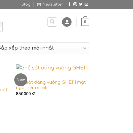
Blog
Newsletter
0
GHẾ
New
Ghế sắt dáng vuông GHE111 mặt
ngồi nệm simili
 mặt
850.000
₫
ế