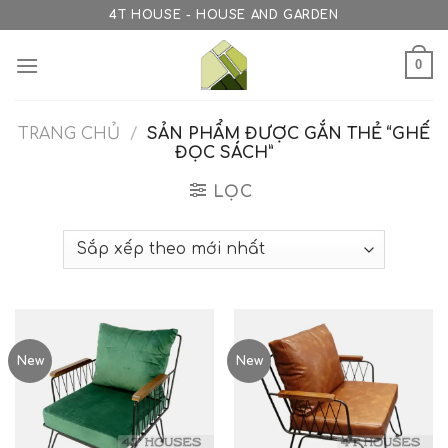
Skip
4T HOUSE - HOUSE AND GARDEN
to
content
0
TRANG CHỦ
/
SẢN PHẨM ĐƯỢC GẮN THẺ “GHẾ
ĐỌC SÁCH”
LỌC
New
New