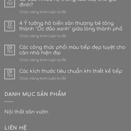
11
Th7
đình?
ở
Chức năng bình luận bị tắt
Có
bao
4 Ý tưởng hô biến sân thượng bê tông
12
nhiêu
Th1
thành “Ốc đảo xanh” giữa lòng thành phố
hệ
ở
Chức năng bình luận bị tắt
thống
4
tưới
Ý
Các công thức phối màu bếp đẹp tuyệt cho
cây
09
tưởng
cho
Th1
căn nhà hiện đại
hô
gia
ở
Chức năng bình luận bị tắt
biến
đình?
Các
sân
công
Các kích thước tiêu chuẩn khi thiết kế bếp
thượng
09
thức
bê
Th1
ở
Chức năng bình luận bị tắt
phối
tông
Các
màu
thành
kích
bếp
“Ốc
thước
DANH MỤC SẢN PHẨM
đẹp
đảo
tiêu
tuyệt
xanh”
chuẩn
cho
giữa
khi
căn
lòng
Nội thất sân vườn
thiết
nhà
thành
kế
hiện
phố
bếp
đại
LIÊN HỆ