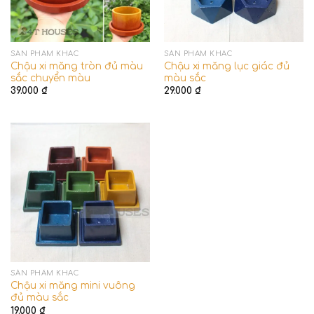
SẢN PHẨM KHÁC
SẢN PHẨM KHÁC
Chậu xi măng tròn đủ màu
Chậu xi măng lục giác đủ
sắc chuyển màu
màu sắc
39.000
₫
29.000
₫
SẢN PHẨM KHÁC
Chậu xi măng mini vuông
đủ màu sắc
19.000
₫