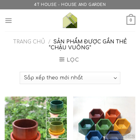
Skip
4T HOUSE - HOUSE AND GARDEN
to
content
0
TRANG CHỦ
/
SẢN PHẨM ĐƯỢC GẮN THẺ
“CHẬU VUÔNG”
LỌC