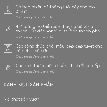
Có bao nhiêu hệ thống tưới cây cho gia
11
Th7
đình?
ở
Chức năng bình luận bị tắt
Có
bao
4 Ý tưởng hô biến sân thượng bê tông
12
nhiêu
Th1
thành “Ốc đảo xanh” giữa lòng thành phố
hệ
ở
Chức năng bình luận bị tắt
thống
4
tưới
Ý
Các công thức phối màu bếp đẹp tuyệt cho
cây
09
tưởng
cho
Th1
căn nhà hiện đại
hô
gia
ở
Chức năng bình luận bị tắt
biến
đình?
Các
sân
công
Các kích thước tiêu chuẩn khi thiết kế bếp
thượng
09
thức
bê
Th1
ở
Chức năng bình luận bị tắt
phối
tông
Các
màu
thành
kích
bếp
“Ốc
thước
DANH MỤC SẢN PHẨM
đẹp
đảo
tiêu
tuyệt
xanh”
chuẩn
cho
giữa
khi
căn
lòng
Nội thất sân vườn
thiết
nhà
thành
kế
hiện
phố