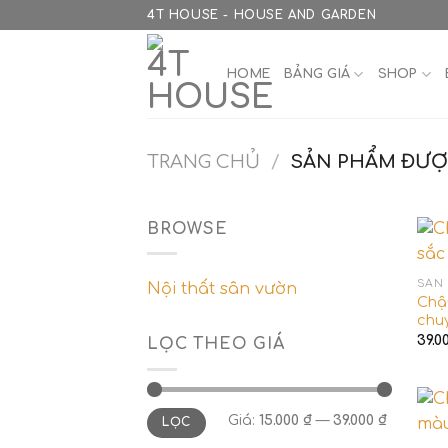
Skip
4T HOUSE - HOUSE AND GARDEN
to
content
HOME
BẢNG GIÁ
SHOP
TRANG CHỦ
/
SẢN PHẨM ĐƯỢC
BROWSE
SẢN
Nội thất sân vườn
Chậ
chu
39.0
LỌC THEO GIÁ
Giá
Giá
Giá:
15.000 ₫
—
39.000 ₫
LỌC
tối
tối
thiểu
đa