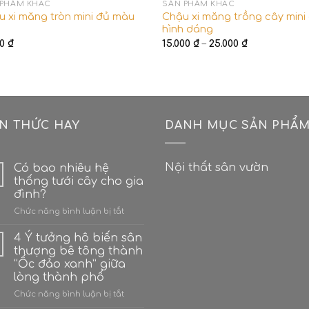
 PHẨM KHÁC
SẢN PHẨM KHÁC
 xi măng tròn mini đủ màu
Chậu xi măng trồng cây mini
hình dáng
Khoảng
00
₫
15.000
₫
–
25.000
₫
giá:
từ
15.000 ₫
đến
25.000 ₫
ẾN THỨC HAY
DANH MỤC SẢN PHẨ
Nội thất sân vườn
Có bao nhiêu hệ
thống tưới cây cho gia
đình?
ở
Chức năng bình luận bị tắt
Có
bao
4 Ý tưởng hô biến sân
nhiêu
thượng bê tông thành
hệ
“Ốc đảo xanh” giữa
thống
lòng thành phố
tưới
cây
ở
Chức năng bình luận bị tắt
cho
4