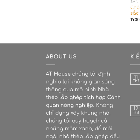
SẢN
Chậu
sắc
19.0
ABOUT US
KI
4T House
chúng tôi định
11
nghĩa lại không gian sống
Th7
thông qua mô hình
Nhà
thép lắp ghép tích hợp Cảnh
quan nông nghiệp
. Không
12
chỉ dựng xây khung nhà,
Th1
chúng tôi quy hoạch cả
những mầm xanh, để mỗi
ngôi nhà thép lắp ghép đều