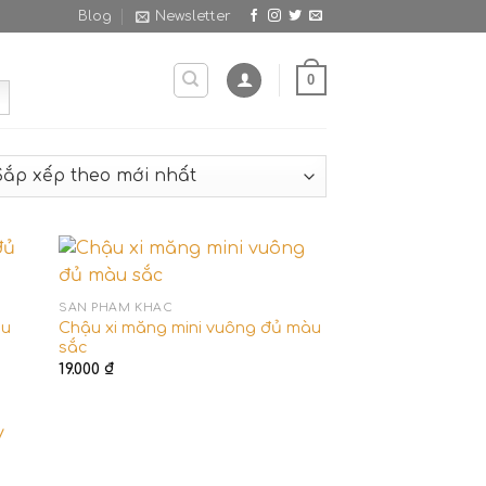
Blog
Newsletter
0
SẢN PHẨM KHÁC
àu
Chậu xi măng mini vuông đủ màu
sắc
19.000
₫