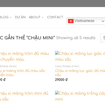
BLOG
DỰ ÁN
ABOUT
CONTACT
Vietnamese
 GẮN THẺ “CHẬU MINI”
Showing all 5 results
 PHẨM KHÁC
SẢN PHẨM KHÁC
u xi măng tròn đủ màu sắc
Chậu xi măng lục giác đủ m
yển màu
sắc
00
₫
29.000
₫