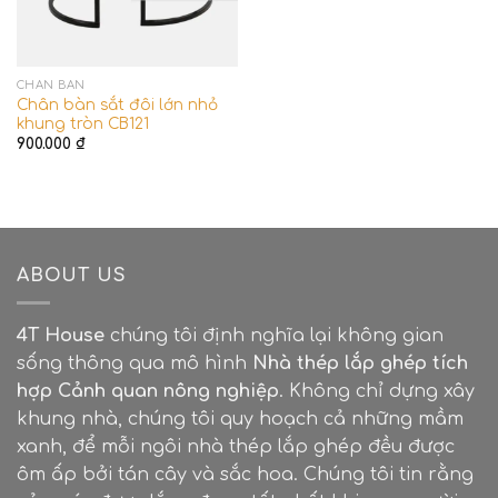
CHÂN BÀN
Chân bàn sắt đôi lớn nhỏ
khung tròn CB121
900.000
₫
ABOUT US
4T House
chúng tôi định nghĩa lại không gian
sống thông qua mô hình
Nhà thép lắp ghép tích
hợp Cảnh quan nông nghiệp
. Không chỉ dựng xây
khung nhà, chúng tôi quy hoạch cả những mầm
xanh, để mỗi ngôi nhà thép lắp ghép đều được
ôm ấp bởi tán cây và sắc hoa. Chúng tôi tin rằng