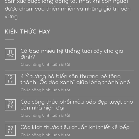
cảm xúc được lắng đọng tốt nhất khi con người
được chạm vào thiên nhiên và những giá trị bền
vững.
KIẾN THỨC HAY
Có bao nhiêu hệ thống tưới cây cho gia
11
Th7
đình?
ở
Chức năng bình luận bị tắt
Có
bao
4 Ý tưởng hô biến sân thượng bê tông
12
nhiêu
Th1
thành “Ốc đảo xanh” giữa lòng thành phố
hệ
ở
Chức năng bình luận bị tắt
thống
4
tưới
Ý
Các công thức phối màu bếp đẹp tuyệt cho
cây
09
tưởng
cho
Th1
căn nhà hiện đại
hô
gia
ở
Chức năng bình luận bị tắt
biến
đình?
Các
sân
công
Các kích thước tiêu chuẩn khi thiết kế bếp
thượng
09
thức
bê
Th1
ở
Chức năng bình luận bị tắt
phối
tông