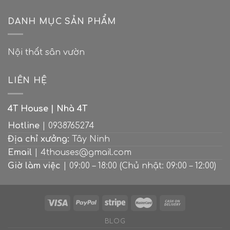
Các
màu
thành
kích
bếp
“Ốc
thước
DANH MỤC SẢN PHẨM
đẹp
đảo
tiêu
tuyệt
xanh”
chuẩn
cho
giữa
khi
căn
lòng
Nội thất sân vườn
thiết
nhà
thành
kế
hiện
phố
bếp
đại
LIÊN HỆ
4T House | Nhà 4T
Hotline
| 0938765274
Địa chỉ xưởng:
Tây Ninh
Email
| 4thouses@gmail.com
Giờ làm việc
| 09:00 – 18:00 (Chủ nhật: 09:00 – 12:00)
BLOG