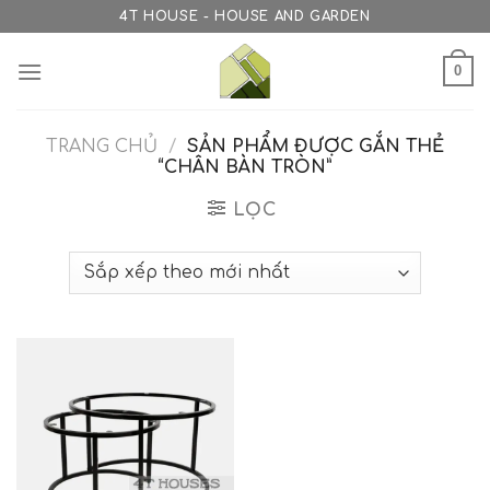
Skip
4T HOUSE - HOUSE AND GARDEN
to
content
0
TRANG CHỦ
/
SẢN PHẨM ĐƯỢC GẮN THẺ
“CHÂN BÀN TRÒN”
LỌC