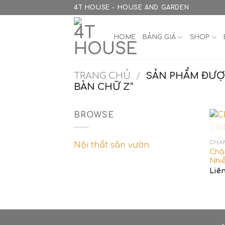
Skip
4T HOUSE - HOUSE AND GARDEN
to
content
HOME
BẢNG GIÁ
SHOP
TRANG CHỦ
/
SẢN PHẨM ĐƯỢ
BÀN CHỮ Z”
BROWSE
CHÂ
Nội thất sân vườn
Châ
Nhiề
Liê