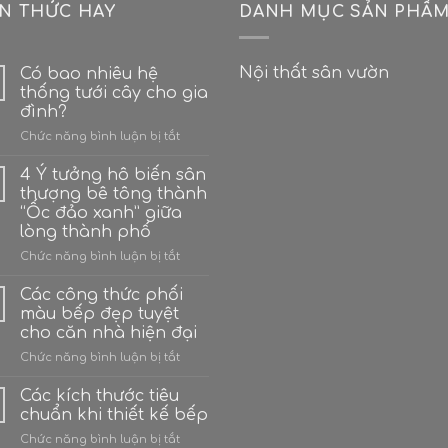
ẾN THỨC HAY
DANH MỤC SẢN PHẨ
Nội thất sân vườn
Có bao nhiêu hệ
thống tưới cây cho gia
đình?
ở
Chức năng bình luận bị tắt
Có
bao
4 Ý tưởng hô biến sân
nhiêu
thượng bê tông thành
hệ
“Ốc đảo xanh” giữa
thống
lòng thành phố
tưới
cây
ở
Chức năng bình luận bị tắt
cho
4
gia
Ý
Các công thức phối
đình?
tưởng
màu bếp đẹp tuyệt
hô
cho căn nhà hiện đại
biến
ở
Chức năng bình luận bị tắt
sân
Các
thượng
công
bê
Các kích thước tiêu
thức
tông
chuẩn khi thiết kế bếp
phối
thành
ở
Chức năng bình luận bị tắt
màu
“Ốc