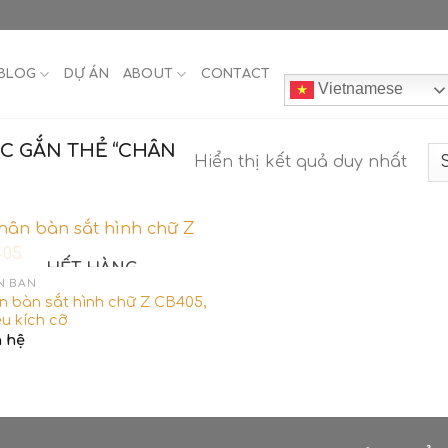
BLOG
DỰ ÁN
ABOUT
CONTACT
Vietnamese
C GẮN THẺ “CHÂN
Hiển thị kết quả duy nhất
HẾT HÀNG
N BÀN
n bàn sắt hình chữ Z CB405,
u kích cỡ
n hệ