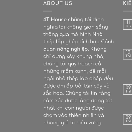
ABOUT US
KI
4T House
chúng tôi định
11
nghĩa lại không gian sống
Th7
thông qua mô hình
Nhà
thép lắp ghép tích hợp Cảnh
quan nông nghiệp
. Không
12
chỉ dựng xây khung nhà,
Th1
chúng tôi quy hoạch cả
những mầm xanh, để mỗi
ngôi nhà thép lắp ghép đều
được ôm ấp bởi tán cây và
09
Th1
sắc hoa. Chúng tôi tin rằng
cảm xúc được lắng đọng tốt
nhất khi con người được
chạm vào thiên nhiên và
09
Th1
những giá trị bền vững.