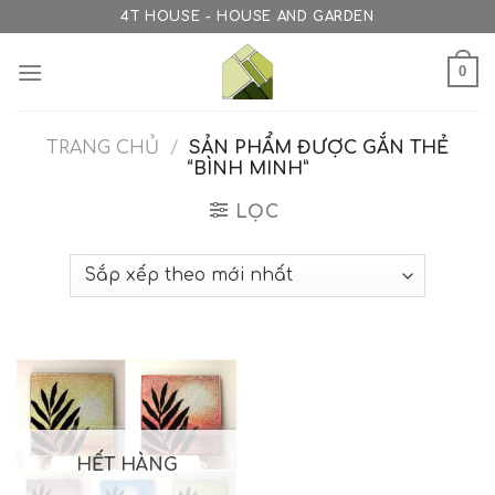
Skip
4T HOUSE - HOUSE AND GARDEN
to
content
0
TRANG CHỦ
/
SẢN PHẨM ĐƯỢC GẮN THẺ
“BÌNH MINH”
LỌC
HẾT HÀNG