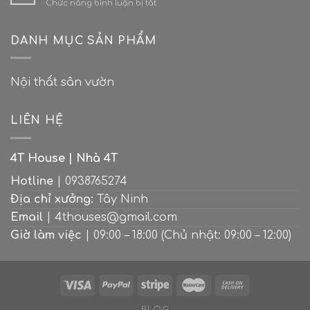
ở
Chức năng bình luận bị tắt
phối
tông
Các
màu
thành
kích
bếp
“Ốc
thước
DANH MỤC SẢN PHẨM
đẹp
đảo
tiêu
tuyệt
xanh”
chuẩn
cho
giữa
khi
căn
lòng
Nội thất sân vườn
thiết
nhà
thành
kế
hiện
phố
bếp
đại
LIÊN HỆ
4T House | Nhà 4T
Hotline
| 0938765274
Địa chỉ xưởng:
Tây Ninh
Email
| 4thouses@gmail.com
Giờ làm việc
| 09:00 – 18:00 (Chủ nhật: 09:00 – 12:00)
BLOG