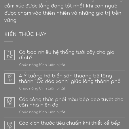
cảm xúc được lắng đọng tốt nhất khi con người
được chạm vào thiên nhiên và những giá trị bền
vững.
KIẾN THỨC HAY
Có bao nhiêu hệ thống tưới cây cho gia
11
Th7
đình?
ở
Chức năng bình luận bị tắt
Có
bao
4 Ý tưởng hô biến sân thượng bê tông
12
nhiêu
Th1
thành “Ốc đảo xanh” giữa lòng thành phố
hệ
ở
Chức năng bình luận bị tắt
thống
4
tưới
Ý
Các công thức phối màu bếp đẹp tuyệt cho
cây
09
tưởng
cho
Th1
căn nhà hiện đại
hô
gia
ở
Chức năng bình luận bị tắt
biến
đình?
Các
sân
công
Các kích thước tiêu chuẩn khi thiết kế bếp
thượng
09
thức
bê
Th1