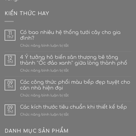
KIẾN THỨC HAY
Có bao nhiêu hệ thống tưới cây cho gia
11
Th7
đình?
ở
Chức năng bình luận bị tắt
Có
bao
4 Ý tưởng hô biến sân thượng bê tông
12
nhiêu
Th1
thành “Ốc đảo xanh” giữa lòng thành phố
hệ
ở
Chức năng bình luận bị tắt
thống
4
tưới
Ý
Các công thức phối màu bếp đẹp tuyệt cho
cây
09
tưởng
cho
Th1
căn nhà hiện đại
hô
gia
ở
Chức năng bình luận bị tắt
biến
đình?
Các
sân
công
Các kích thước tiêu chuẩn khi thiết kế bếp
thượng
09
thức
bê
Th1
ở
Chức năng bình luận bị tắt
phối
tông
Các
màu
thành
kích
bếp
“Ốc
thước
DANH MỤC SẢN PHẨM
đẹp
đảo
tiêu