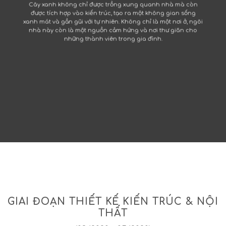
Cây xanh không chỉ được trồng xung quanh nhà mà còn
được tích hợp vào kiến trúc, tạo ra một không gian sống
xanh mát và gần gũi với tự nhiên. Không chỉ là một nơi ở, ngôi
nhà này còn là một nguồn cảm hứng và nơi thư giãn cho
những thành viên trong gia đình.
GIAI ĐOẠN THIẾT KẾ KIẾN TRÚC & NỘI
THẤT