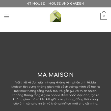
Skip
4T HOUSE - HOUSE AND GARDEN
to
content
0
MA MAISON
Với thiết kế đơn giản nhưng không kém phần tinh tế, Ma
Maison tận dụng không gian một cách thông minh để tạo ra
một môi trường sống thoải mái và gần gũi với thiên nhiên.
Khoảng thông tầng ở giữa nhà là điểm nhấn độc đáo, tạo ra
không gian mở và liên kết giữa các phòng, đồng thời cung
cấp ánh sáng tự nhiên và không khí tươi mát cho căn nhà.